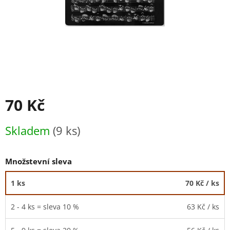
70 Kč
Měrná
Skladem
(9 ks)
cena:
Množstevní sleva
1 ks
70 Kč
/ ks
2 - 4 ks = sleva 10 %
63 Kč
/ ks