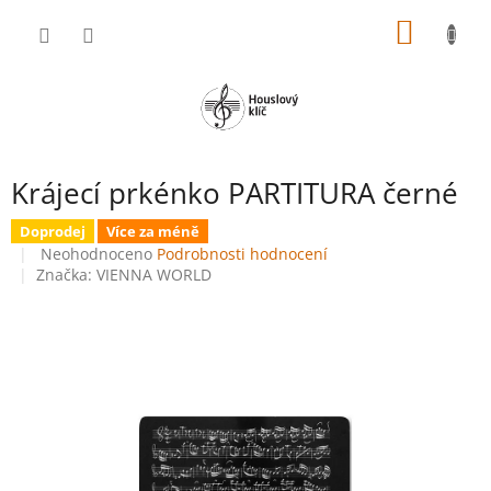
Přejít
NÁKUP
na
obsah
KOŠÍK
Krájecí prkénko PARTITURA černé
Doprodej
Více za méně
Průměrné
Neohodnoceno
Podrobnosti hodnocení
hodnocení
Značka:
VIENNA WORLD
produktu
je
0,0
z
5
hvězdiček.