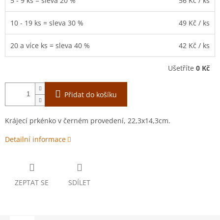
5 - 9 ks = sleva 20 %
56 Kč
/ ks
10 - 19 ks = sleva 30 %
49 Kč
/ ks
20 a více ks = sleva 40 %
42 Kč
/ ks
Ušetříte
0 Kč
Přidat do košíku
Krájecí prkénko v černém provedení, 22,3x14,3cm.
Detailní informace
ZEPTAT SE
SDÍLET