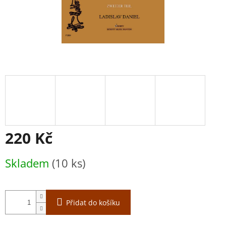
220 Kč
Měrná
Skladem
(10 ks)
cena:
Přidat do košíku