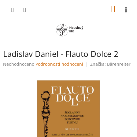
Přejít
NÁKUP
na
obsah
KOŠÍK
Ladislav Daniel - Flauto Dolce 2
Průměrné
Neohodnoceno
Podrobnosti hodnocení
Značka:
Bärenreiter
hodnocení
produktu
je
0,0
z
5
hvězdiček.