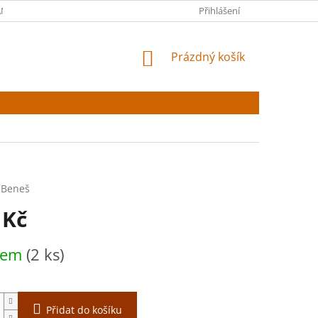
NY OSOBNÍCH ÚDAJŮ
Přihlášení
NÁKUPNÍ
Prázdný košík
KOŠÍK
r Beneš
 Kč
dem
(2 ks)
Přidat do košíku