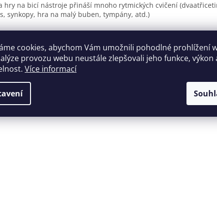
a hry na bicí nástroje přináší mnoho rytmických cvičení (dvaatřicetin
s, synkopy, hra na malý buben, tympány, atd.)
t stran: 115
át: 230 x 300 mm
áme cookies, abychom Vám umožnili pohodlné prohlížení 
nalýze provozu webu neustále zlepšovali jeho funkce, výkon 
elnost.
Více informací
tavení
Souhl