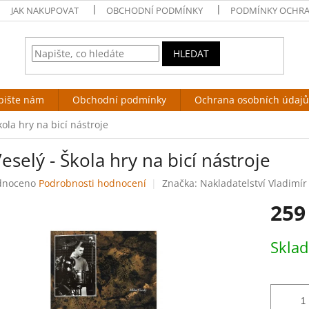
JAK NAKUPOVAT
OBCHODNÍ PODMÍNKY
PODMÍNKY OCHRA
HLEDAT
pište nám
Obchodní podmínky
Ochrana osobních údajů
kola hry na bicí nástroje
eselý - Škola hry na bicí nástroje
né
dnoceno
Podrobnosti hodnocení
Značka:
Nakladatelství Vladimí
ení
259
tu
Měrná
Skla
cena:
ek.