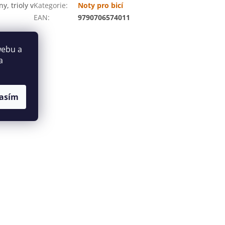
y, trioly v
Kategorie
:
Noty pro bicí
EAN
:
9790706574011
webu a
a
asím