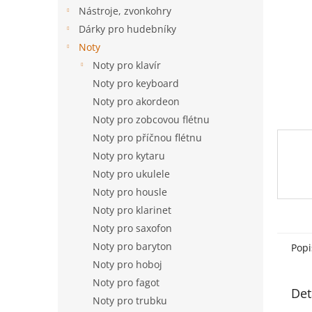
n
Nástroje, zvonkohry
e
Dárky pro hudebníky
l
Noty
Noty pro klavír
Noty pro keyboard
Noty pro akordeon
Noty pro zobcovou flétnu
Noty pro příčnou flétnu
Noty pro kytaru
Noty pro ukulele
Noty pro housle
Noty pro klarinet
Noty pro saxofon
Noty pro baryton
Popi
Noty pro hoboj
Noty pro fagot
Det
Noty pro trubku