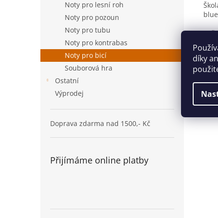
Noty pro lesní roh
Škol
blue
Noty pro pozoun
Noty pro tubu
Poče
Form
Noty pro kontrabas
Použív
Noty pro bicí
díky a
Souborová hra
použit
Ostatní
Výprodej
Nas
Doprava zdarma nad 1500,- Kč
Přijímáme online platby