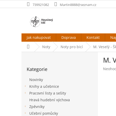
Přejít
739921082
Martin8888@seznam.cz
na
obsah
Jak nakupovat
Doprava
Kontakt
Na
Domů
Noty
Noty pro bicí
M. Veselý - Š
P
M. V
o
Přeskočit
s
Kategorie
Průměr
Neoho
kategorie
t
hodnoc
r
produk
Novinky
a
je
Knihy a učebnice
n
0,0
Pracovní listy a sešity
z
n
5
í
Hravá hudební výchova
hvězdič
p
Zpěvníky
a
Učební pomůcky