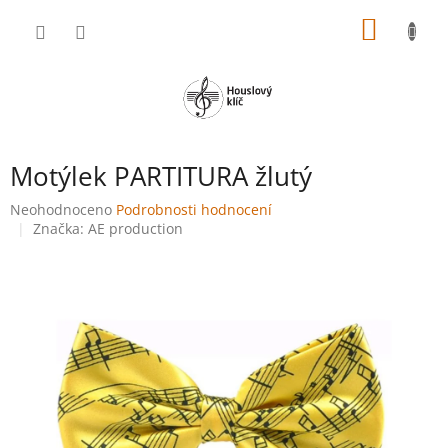
Přejít
NÁKUP
na
obsah
KOŠÍK
Motýlek PARTITURA žlutý
Průměrné
Neohodnoceno
Podrobnosti hodnocení
hodnocení
Značka:
AE production
produktu
je
0,0
z
5
hvězdiček.