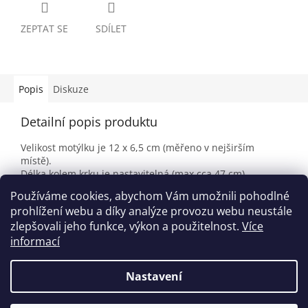
ZEPTAT SE
SDÍLET
Popis
Diskuze
Detailní popis produktu
Velikost motýlku je 12 x 6,5 cm (měřeno v nejširším
místě).
Délka kolem krku je nastavitelná (max cca 47 cm).
Materiál: polyester
Používáme cookies, abychom Vám umožnili pohodlné
Výrobce/dodavatel:D&amp;Y Accessory Store
prohlížení webu a díky analýze provozu webu neustále
zlepšovali jeho funkce, výkon a použitelnost.
Více
informací
Z
á
Nastavení
Vytvořil Shoptet
p
a