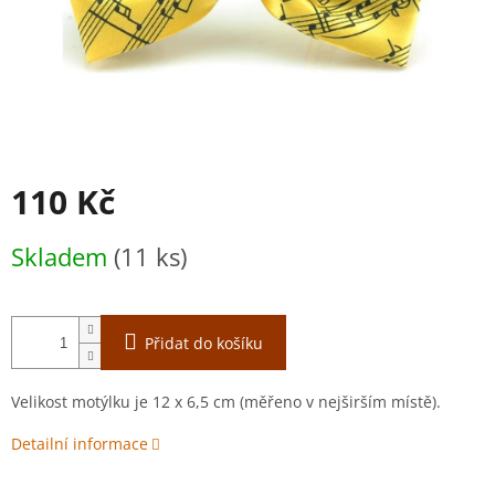
110 Kč
Měrná
Skladem
(11 ks)
cena:
Přidat do košíku
Velikost motýlku je 12 x 6,5 cm (měřeno v nejširším místě).
Detailní informace