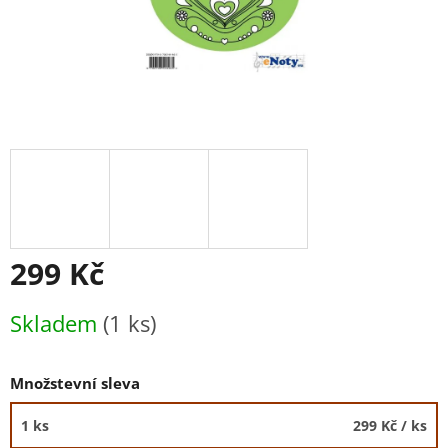
299 Kč
Měrná
Skladem
(1 ks)
cena:
Množstevní sleva
1 ks
299 Kč
/ ks