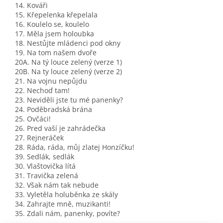
14. Kováři
15. Křepelenka křepelala
16. Koulelo se, koulelo
17. Měla jsem holoubka
18. Nestůjte mládenci pod okny
19. Na tom našem dvoře
20A. Na tý louce zelený (verze 1)
20B. Na ty louce zelený (verze 2)
21. Na vojnu nepůjdu
22. Nechoď tam!
23. Neviděli jste tu mé panenky?
24. Poděbradská brána
25. Ovčáci!
26. Pred vaší je zahrádečka
27. Rejneráček
28. Ráda, ráda, můj zlatej Honzíčku!
39. Sedlák, sedlák
30. Vlaštovička lítá
31. Travička zelená
32. Však nám tak nebude
33. Vyletěla holuběnka ze skály
34. Zahrajte mně, muzikanti!
35. Zda­li nám, panenky, povíte?