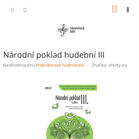
Přejít
NÁKUP
na
obsah
KOŠÍK
Národní poklad hudební III
Průměrné
Neohodnoceno
Podrobnosti hodnocení
Značka:
eNoty.eu
hodnocení
produktu
je
0,0
z
5
hvězdiček.