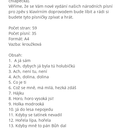
chlapecká).
Věříme, že se Vám nové vydání našich národních písní
pro zpěv s klavírním doprovodem bude líbit a rádi si
budete tyto písničky zpívat a hrát.
Počet stran: 59
Počet písní: 35
Formát: A4
Vazba: kroužková
Obsah:
1. A já sám
2. Ach, dybych já byla tú holubičkú
3. Ach, není tu, není
4. Ach, dolina, dolina
5. Co je ti
6. Což se mně, má milá, hezká zdáš
7. Hájku
8. Horo, horo vysoká jsi!
9. Holka modrooká
10. Já do lesa nepojedu
11. Kdyby se tatínek nevadil
12. Hořela lípa, hořela
13. Kdyby mně to pán Bůh dal