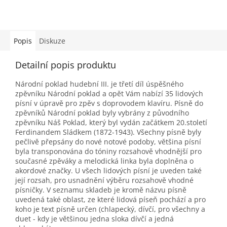
Popis
Diskuze
Detailní popis produktu
Národní poklad hudební III. je třetí díl úspěšného
zpěvníku Národní poklad a opět Vám nabízí 35 lidových
písní v úpravě pro zpěv s doprovodem klavíru. Písně do
zpěvníků Národní poklad byly vybrány z původního
zpěvníku Náš Poklad, který byl vydán začátkem 20.století
Ferdinandem Sládkem (1872-1943). Všechny písně byly
pečlivě přepsány do nové notové podoby, většina písní
byla transponována do tóniny rozsahově vhodnější pro
současné zpěváky a melodická linka byla doplněna o
akordové značky. U všech lidových písní je uveden také
její rozsah, pro usnadnění výběru rozsahově vhodné
písničky. V seznamu skladeb je kromě názvu písně
uvedená také oblast, ze které lidová píseň pochází a pro
koho je text písně určen (chlapecký, dívčí, pro všechny a
duet - kdy je většinou jedna sloka dívčí a jedná