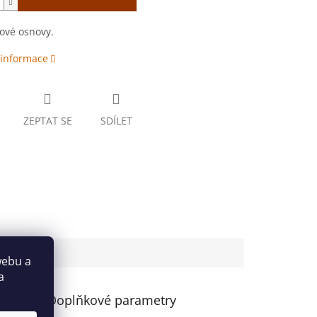
tové osnovy.
 informace
ZEPTAT SE
SDÍLET
webu a
a
Doplňkové parametry