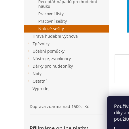
n
Receptář nápadů pro hudební
nauku
e
l
Pracovní listy
Pracovní sešity
Notové sešity
Hravá hudební výchova
Zpěvníky
Učební pomůcky
Nástroje, zvonkohry
Dárky pro hudebníky
Noty
Ostatní
Výprodej
Popi
Použív
Doprava zdarma nad 1500,- Kč
díky a
použit
Det
Přijímáme online platby