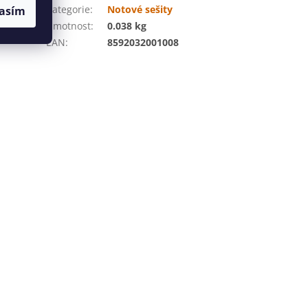
nek, 16
Kategorie
:
Notové sešity
asím
Hmotnost
:
0.038 kg
EAN
:
8592032001008