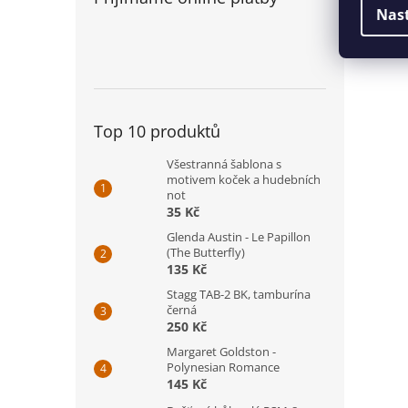
Noto
Nas
stra
Top 10 produktů
Všestranná šablona s
motivem koček a hudebních
not
35 Kč
Glenda Austin - Le Papillon
(The Butterfly)
135 Kč
Stagg TAB-2 BK, tamburína
černá
250 Kč
Margaret Goldston -
Polynesian Romance
145 Kč