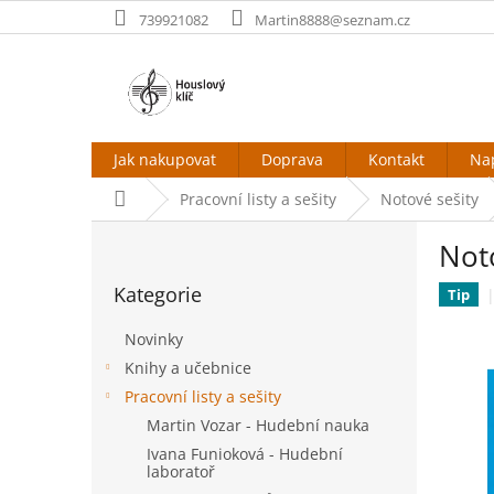
Přejít
739921082
Martin8888@seznam.cz
na
obsah
Jak nakupovat
Doprava
Kontakt
Na
Domů
Pracovní listy a sešity
Notové sešity
P
Noto
o
Přeskočit
s
Kategorie
kategorie
Tip
t
r
Novinky
a
Knihy a učebnice
n
Pracovní listy a sešity
n
í
Martin Vozar - Hudební nauka
p
Ivana Funioková - Hudební
a
laboratoř