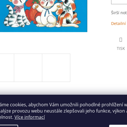
Širší no
Detailní
TISK
s
Diskuze
áme cookies, abychom Vám umožnili pohodlné prohlížení 
nalýze provozu webu neustále zlepšovali jeho funkce, výkon 
elnost.
Více informací
ailní popis produktu