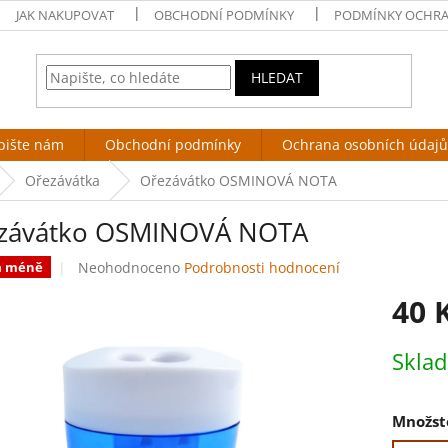
JAK NAKUPOVAT
OBCHODNÍ PODMÍNKY
PODMÍNKY OCHRA
HLEDAT
pište nám
Obchodní podmínky
Ochrana osobních údajů
Ořezávátka
Ořezávátko OSMINOVÁ NOTA
závátko OSMINOVÁ NOTA
Průměrné
Neohodnoceno
Podrobnosti hodnocení
za méně
hodnocení
40 
produktu
je
0,0
Měrná
Skla
z
cena:
5
hvězdiček.
Množst