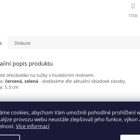
TISK
s
Diskuze
ailní popis produktu
ité ořezávátko na tužky s hudebním motivem.
va:
červená, zelená
- dodáváme dle aktuální skladové zásoby.
a: 5,3 cm
áme cookies, abychom Vám umožnili pohodlné prohlížení 
nalýze provozu webu neustále zlepšovali jeho funkce, výkon 
elnost.
Více informací