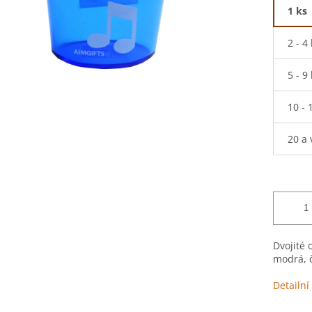
1 ks
2 - 4
5 - 9
10 - 
20 a 
Dvojité
modrá, č
Detailní