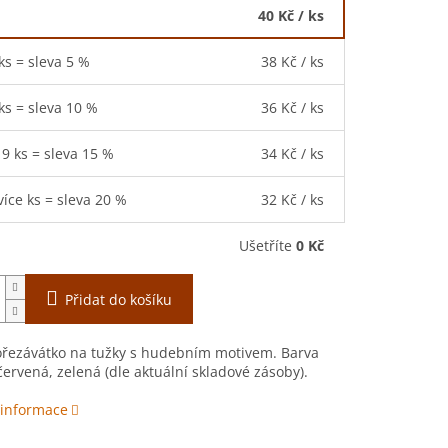
40 Kč
/ ks
 ks = sleva 5 %
38 Kč
/ ks
 ks = sleva 10 %
36 Kč
/ ks
19 ks = sleva 15 %
34 Kč
/ ks
více ks = sleva 20 %
32 Kč
/ ks
Ušetříte
0 Kč
Přidat do košíku
 ořezávátko na tužky s hudebním motivem. Barva
ervená, zelená (dle aktuální skladové zásoby).
 informace