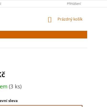
NY OSOBNÍCH ÚDAJŮ
Přihlášení
NÁKUPNÍ
Prázdný košík
KOŠÍK
Kč
dem
(3 ks)
evní sleva