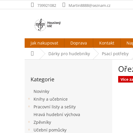
Přejít
739921082
Martin8888@seznam.cz
na
obsah
Jak nakupovat
Doprava
Kontakt
Na
Domů
Dárky pro hudebníky
Psací potřeby
P
Oře
o
Přeskočit
s
Kategorie
kategorie
Více 
t
r
Novinky
a
Knihy a učebnice
n
Pracovní listy a sešity
n
í
Hravá hudební výchova
p
Zpěvníky
a
Učební pomůcky