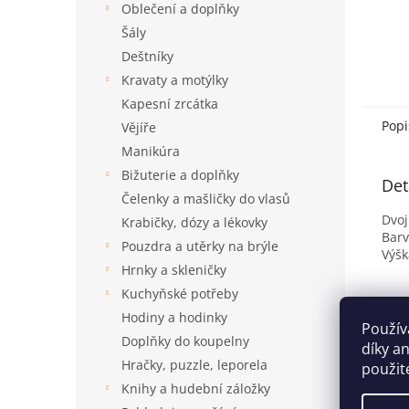
Oblečení a doplňky
Šály
Deštníky
Kravaty a motýlky
Kapesní zrcátka
Popi
Vějíře
Manikúra
Bižuterie a doplňky
Det
Čelenky a mašličky do vlasů
Dvoj
Krabičky, dózy a lékovky
Bar
Pouzdra a utěrky na brýle
Výšk
Hrnky a skleničky
Kuchyňské potřeby
Hodiny a hodinky
Použív
Doplňky do koupelny
díky a
Hračky, puzzle, leporela
použit
Knihy a hudební záložky