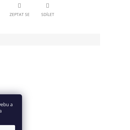
ZEPTAT SE
SDÍLET
webu a
a