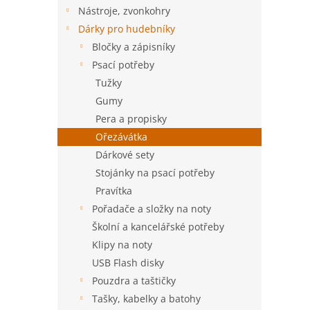
n
Nástroje, zvonkohry
e
Dárky pro hudebníky
l
Bločky a zápisníky
Psací potřeby
Tužky
Gumy
Pera a propisky
Ořezávátka
Dárkové sety
Stojánky na psací potřeby
Pravítka
Pořadače a složky na noty
Školní a kancelářské potřeby
Klipy na noty
USB Flash disky
Pouzdra a taštičky
Tašky, kabelky a batohy