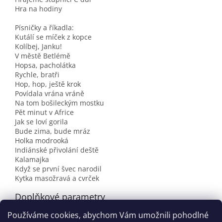
Hra na hodiny
Písničky a říkadla:
Kutálí se míček z kopce
Kolíbej, Janku!
V městě Betlémě
Hopsa, pacholátka
Rychle, bratři
Hop, hop, ještě krok
Povídala vrána vráně
Na tom bošileckým mostku
Pět minut v Africe
Jak se loví gorila
Bude zima, bude mráz
Holka modrooká
Indiánské přivolání deště
Kalamajka
Když se první švec narodil
Kytka masožravá a cvrček
Doplňkové parametry
Používáme cookies, abychom Vám umožnili pohodlné
Kategorie
:
Pracovní sešity