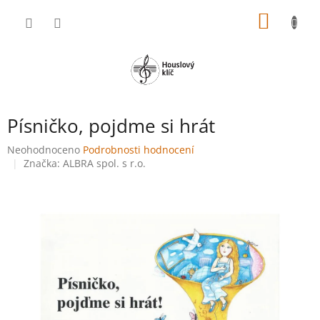
Přejít
NÁKUP
na
obsah
KOŠÍK
Písničko, pojdme si hrát
Průměrné
Neohodnoceno
Podrobnosti hodnocení
hodnocení
Značka:
ALBRA spol. s r.o.
produktu
je
0,0
z
5
hvězdiček.