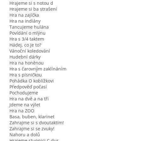
Hrajeme si s notou d
Hrajeme si ba strašení
Hra na zajíčka
Hra na indiány
Tancujeme hulána
Povídání o mlýnu
Hra s 3/4 taktem
Hádej, co je to?
Vánoční koledování
Hudební dárky
Hra na honěnou
Hra s čarovným zaklínáním
Hra s písničkou
Pohádka O koblížkovi
Předpověď počasí
Pochodujeme
Hra na dvě a na tři
Jdeme na výlet
Hra na ZOO
Basa, buben, klarinet
Zahrajme si s dvoutaktím!
Zahrajme si se zvuky!
Nahoru a dolů
Hrajeme stupnici C dur