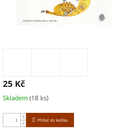
25 Kč
Měrná
Skladem
(18 ks)
cena:
Přidat do košíku