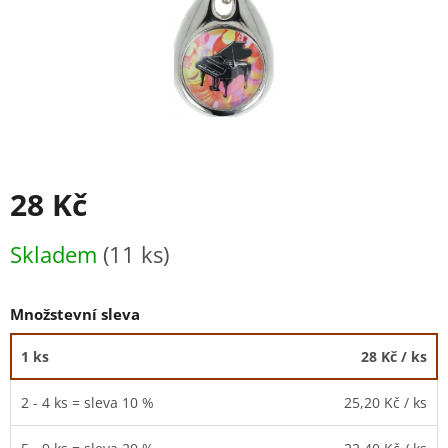
28 Kč
Měrná
Skladem
(11 ks)
cena:
Množstevní sleva
1 ks
28 Kč
/ ks
2 - 4 ks = sleva 10 %
25,20 Kč
/ ks