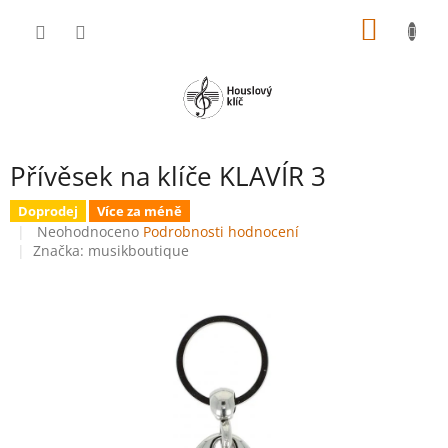
Přejít
NÁKUP
na
obsah
KOŠÍK
Přívěsek na klíče KLAVÍR 3
Doprodej
Více za méně
Průměrné
Neohodnoceno
Podrobnosti hodnocení
hodnocení
Značka:
musikboutique
produktu
je
0,0
z
5
hvězdiček.