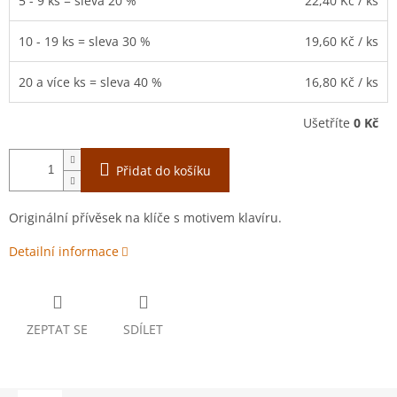
5 - 9 ks = sleva 20 %
22,40 Kč
/ ks
10 - 19 ks = sleva 30 %
19,60 Kč
/ ks
20 a více ks = sleva 40 %
16,80 Kč
/ ks
Ušetříte
0 Kč
Přidat do košíku
Originální přívěsek na klíče s motivem klavíru.
Detailní informace
ZEPTAT SE
SDÍLET