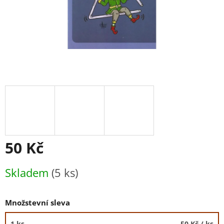
50 Kč
Měrná
Skladem
(5 ks)
cena:
Množstevní sleva
1 ks
50 Kč
/ ks