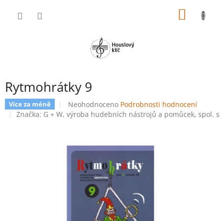
Přejít
NÁKUP
na
obsah
KOŠÍK
Rytmohrátky 9
Průměrné
Neohodnoceno
Podrobnosti hodnocení
Více za méně
hodnocení
Značka:
G + W, výroba hudebních nástrojů a pomůcek, spol. s 
produktu
je
0,0
z
5
hvězdiček.