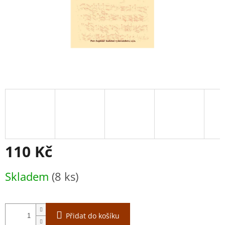
110 Kč
Měrná
Skladem
(8 ks)
cena:
Přidat do košíku