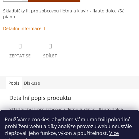
Skladbičky II. pro zobcovou flétnu a klavír - flauto dolce /S/,
piano.
Detailní informace
ZEPTAT SE
SDÍLET
Popis
Diskuze
Detailní popis produktu
Skladbičky II. pro zobcovou flétnu a klavír - flauto dolce
/S/, piano.
Používáme cookies, abychom Vám umožnili pohodlné
Autor: Petr Zapletal
prohlížení webu a díky analýze provozu webu neustále
zlepšovali jeho funkce, výkon a použitelnost.
Více