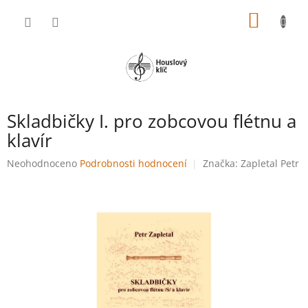
Přejít
NÁKUP
na
obsah
KOŠÍK
Skladbičky I. pro zobcovou flétnu a
klavír
Průměrné
Neohodnoceno
Podrobnosti hodnocení
Značka:
Zapletal Petr
hodnocení
produktu
je
0,0
z
5
hvězdiček.