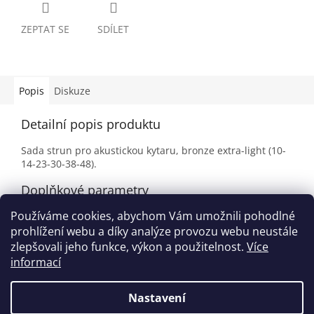
ZEPTAT SE
SDÍLET
Popis
Diskuze
Detailní popis produktu
Sada strun pro akustickou kytaru, bronze extra-light (10-
14-23-30-38-48).
Doplňkové parametry
Používáme cookies, abychom Vám umožnili pohodlné
Kategorie
:
Pro akustickou kytaru
prohlížení webu a díky analýze provozu webu neustále
EAN
:
5414428134806
zlepšovali jeho funkce, výkon a použitelnost.
Více
informací
Z
á
Nastavení
Vytvořil Shoptet
p