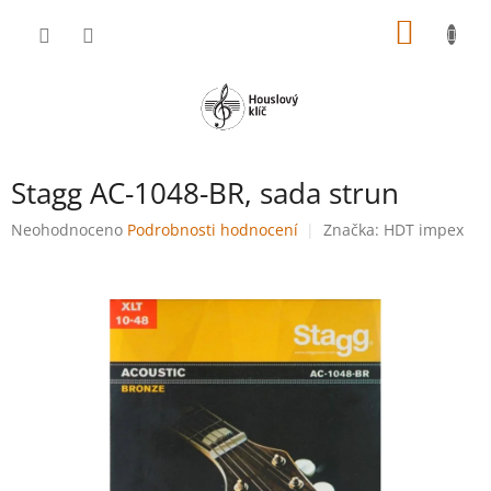
Přejít
NÁKUP
na
obsah
KOŠÍK
Stagg AC-1048-BR, sada strun
Průměrné
Neohodnoceno
Podrobnosti hodnocení
Značka:
HDT impex
hodnocení
produktu
je
0,0
z
5
hvězdiček.