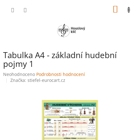
Přejít
NÁKUP
na
obsah
KOŠÍK
Tabulka A4 - základní hudební
pojmy 1
Průměrné
Neohodnoceno
Podrobnosti hodnocení
hodnocení
Značka:
stiefel-eurocart.cz
produktu
je
0,0
z
5
hvězdiček.