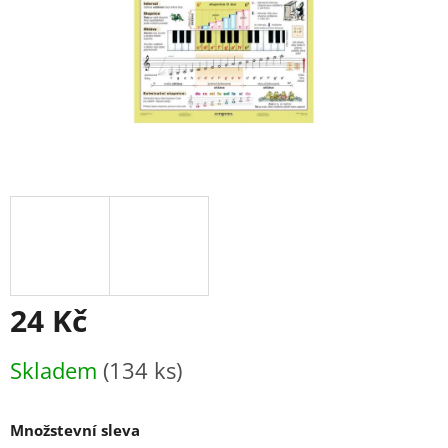
24 Kč
Měrná
Skladem
(134 ks)
cena:
Množstevní sleva