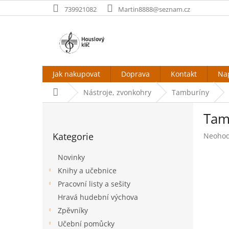
Přejít
739921082
Martin8888@seznam.cz
na
obsah
Jak nakupovat
Doprava
Kontakt
Na
Domů
Nástroje, zvonkohry
Tamburíny
P
Tam
o
Přeskočit
s
Kategorie
Průměr
Neoho
kategorie
t
hodnoc
r
produk
Novinky
a
je
Knihy a učebnice
n
0,0
Pracovní listy a sešity
z
n
5
í
Hravá hudební výchova
hvězdič
p
Zpěvníky
a
Učební pomůcky