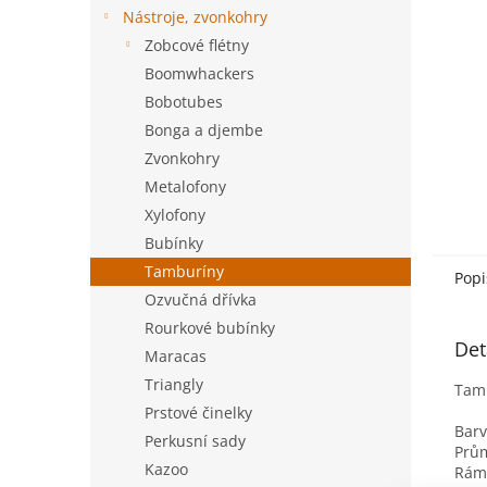
n
Nástroje, zvonkohry
e
Zobcové flétny
l
Boomwhackers
Bobotubes
Bonga a djembe
Zvonkohry
Metalofony
Xylofony
Bubínky
Tamburíny
Popi
Ozvučná dřívka
Rourkové bubínky
Det
Maracas
Triangly
Tamb
Prstové činelky
Barv
Perkusní sady
Prů
Kazoo
Rám