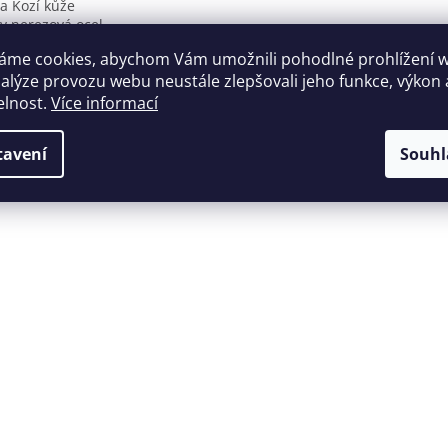
a Kozí kůže
ky nerezová ocel
kost balení 60.5 x 61 x 67.5 cm
áme cookies, abychom Vám umožnili pohodlné prohlížení 
nost balení 0.5 kg
nalýze provozu webu neustále zlepšovali jeho funkce, výkon 
elnost.
Více informací
tavení
Souhl