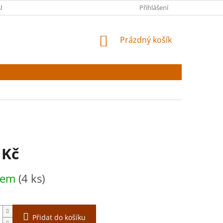
NY OSOBNÍCH ÚDAJŮ
Přihlášení
NÁKUPNÍ
Prázdný košík
KOŠÍK
 Kč
dem
(4 ks)
Přidat do košíku