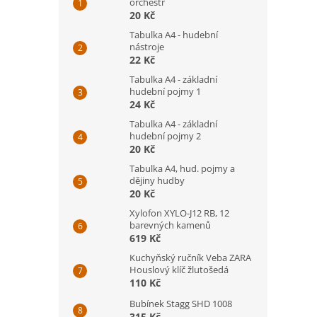
orchestr
20 Kč
Tabulka A4 - hudební
nástroje
22 Kč
Tabulka A4 - základní
hudební pojmy 1
24 Kč
Tabulka A4 - základní
hudební pojmy 2
20 Kč
Tabulka A4, hud. pojmy a
dějiny hudby
20 Kč
Xylofon XYLO-J12 RB, 12
barevných kamenů
619 Kč
Kuchyňský ručník Veba ZARA
Houslový klíč žlutošedá
110 Kč
Bubínek Stagg SHD 1008
315 Kč