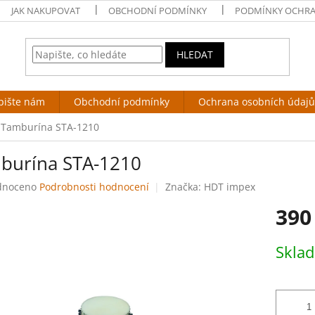
JAK NAKUPOVAT
OBCHODNÍ PODMÍNKY
PODMÍNKY OCHRA
HLEDAT
pište nám
Obchodní podmínky
Ochrana osobních údajů
Tamburína STA-1210
burína STA-1210
né
dnoceno
Podrobnosti hodnocení
Značka:
HDT impex
ení
390
tu
Měrná
Skla
cena:
ek.