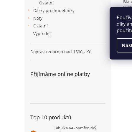
Blán
Ostatní
Plíš
Dárky pro hudebníky
Veli
Použív
Noty
Hmot
díky a
Ostatní
použit
Výprodej
Nas
Doprava zdarma nad 1500,- Kč
Přijímáme online platby
Top 10 produktů
Tabulka A4 - Symfonický