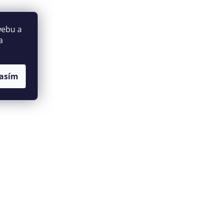
webu a
a
asím