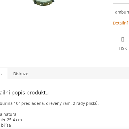
Tamburín
Detailní
TISK
s
Diskuze
ailní popis produktu
urína 10" předladěná, dřevěný rám, 2 řady plíšků.
a natural
měr 25.4 cm
 bříza