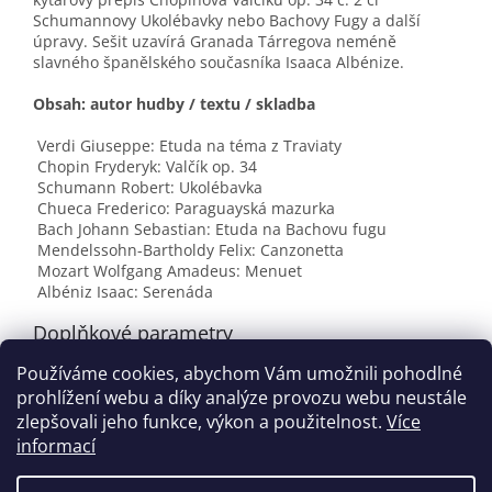
Schumannovy Ukolébavky nebo Bachovy Fugy a další
úpravy. Sešit uzavírá Granada Tárregova neméně
slavného španělského současníka Isaaca Albénize.
Obsah: autor hudby / textu / skladba
Verdi Giuseppe: Etuda na téma z Traviaty
Chopin Fryderyk: Valčík op. 34
Schumann Robert: Ukolébavka
Chueca Frederico: Paraguayská mazurka
Bach Johann Sebastian: Etuda na Bachovu fugu
Mendelssohn-Bartholdy Felix: Canzonetta
Mozart Wolfgang Amadeus: Menuet
Albéniz Isaac: Serenáda
Doplňkové parametry
Používáme cookies, abychom Vám umožnili pohodlné
Kategorie
:
Noty pro kytaru
prohlížení webu a díky analýze provozu webu neustále
EAN
:
9790260000995
zlepšovali jeho funkce, výkon a použitelnost.
Více
informací
Z
á