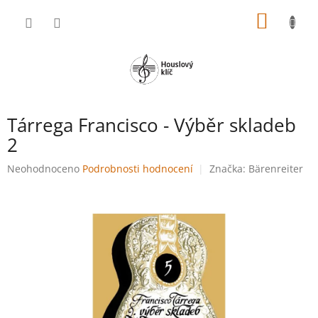
Přejít
NÁKUP
na
obsah
KOŠÍK
Tárrega Francisco - Výběr skladeb
2
Průměrné
Neohodnoceno
Podrobnosti hodnocení
Značka:
Bärenreiter
hodnocení
produktu
je
0,0
z
5
hvězdiček.