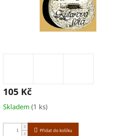
105 Kč
Měrná
Skladem
(1 ks)
cena:
Přidat do košíku