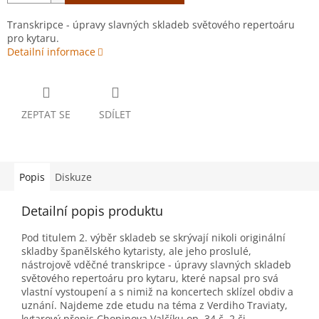
Transkripce - úpravy slavných skladeb světového repertoáru
pro kytaru.
Detailní informace
ZEPTAT SE
SDÍLET
Popis
Diskuze
Detailní popis produktu
Pod titulem 2. výběr skladeb se skrývají nikoli originální
skladby španělského kytaristy, ale jeho proslulé,
nástrojově vděčné transkripce - úpravy slavných skladeb
světového repertoáru pro kytaru, které napsal pro svá
vlastní vystoupení a s nimiž na koncertech sklízel obdiv a
uznání. Najdeme zde etudu na téma z Verdiho Traviaty,
kytarový přepis Chopinova Valčíku op. 34 č. 2 či