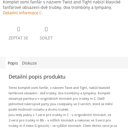
Komplet osmi fanfár s názvem Twist and Tight nabízí klasické
fanfárové obsazení-dvě trubky, dva trombóny a tympány.
Detailní informace
ZEPTAT SE
SDÍLET
Popis
Diskuze
Detailní popis produktu
Tento komplet osmi fanfár, s názvem Twist and Tight, nabízí klasické
fanfárové obsazení - dvě trubky, dva trombóny a tympány. Komplet
obsahuje partituru v originálních tóninách pro trubky in C. Další
jednotlivé nástrojové party jsou rozepsány ve 3 verzích, které se mění
podle možností rozsahu a druhu trubek.
J
sou tedy psány v 1.verzi pro trubky in C - v originálních tóninách, ve
2.verzi pro trubky in B
b
– v nižších tóninách a nakonec ve 3.verzi pro
trubky in A nebo G (piccoli) – ve vyšších tóninách. Cílem těchto verzí je co