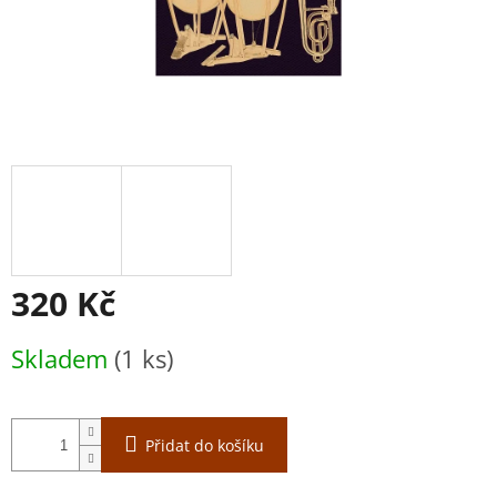
320 Kč
Měrná
Skladem
(1 ks)
cena:
Přidat do košíku