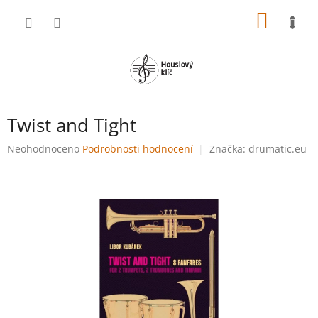
Přejít
NÁKUP
na
obsah
KOŠÍK
Twist and Tight
Průměrné
Neohodnoceno
Podrobnosti hodnocení
Značka:
drumatic.eu
hodnocení
produktu
je
0,0
z
5
hvězdiček.