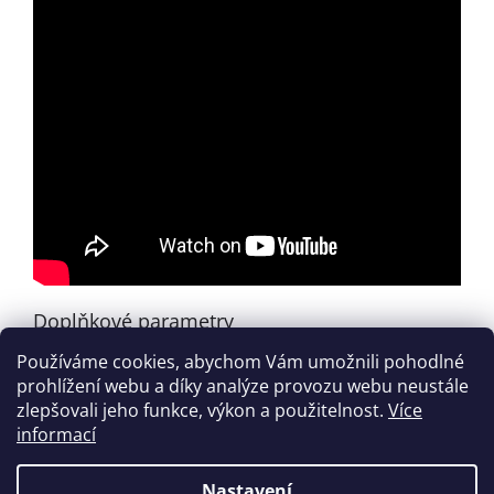
Doplňkové parametry
Používáme cookies, abychom Vám umožnili pohodlné
Kategorie
:
Noty pro bicí
prohlížení webu a díky analýze provozu webu neustále
EAN
:
9790706536194
zlepšovali jeho funkce, výkon a použitelnost.
Více
informací
Z
á
Nastavení