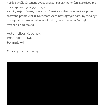
nejlépe využít výrazného zvuku a lesku trubek
v polohách, které jsou pro
daný typ nástroje nejvýraznější.
Fanfáry nejsou řazeny podle náročnosti ale spíše chronologicky, podle
časového pásma vzniku. Náročnost všech nástrojových partů by měla býti
dostupná i pro studenty hudebních škol, neboť na tento fakt bylo
myšleno už od začátku.
Autor: Libor Kubánek
Počet stran: 140
Formát: A4
Odkazy na nahrávky: