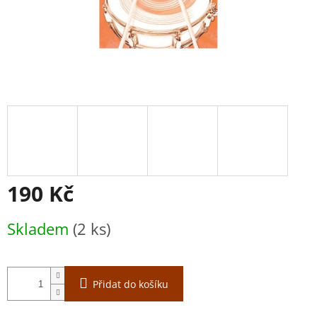
190 Kč
Měrná
Skladem
(2 ks)
cena:
Přidat do košíku