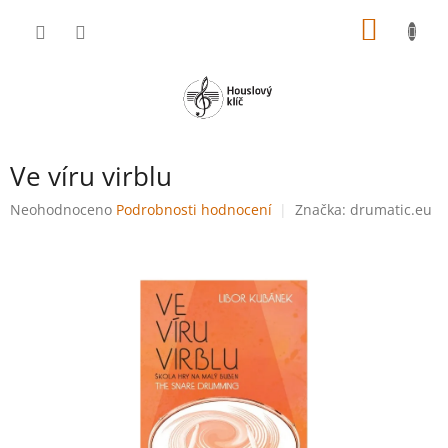
Přejít
NÁKUP
na
obsah
KOŠÍK
Ve víru virblu
Průměrné
Neohodnoceno
Podrobnosti hodnocení
Značka:
drumatic.eu
hodnocení
produktu
je
0,0
z
5
hvězdiček.