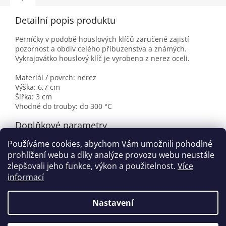
Detailní popis produktu
Perníčky v podobě houslových klíčů zaručené zajistí
pozornost a obdiv celého příbuzenstva a známých.
Vykrajovátko houslový klíč je vyrobeno z nerez oceli.
Materiál / povrch: nerez
Výška: 6,7 cm
Šířka: 3 cm
Vhodné do trouby: do 300 °C
Doplňkové parametry
Používáme cookies, abychom Vám umožnili pohodlné
Kategorie
:
Vykrajovátka
prohlížení webu a díky analýze provozu webu neustále
EAN
:
8595188500654
zlepšovali jeho funkce, výkon a použitelnost.
Více
informací
Z
á
Nastavení
Vytvořil Shoptet
p
a