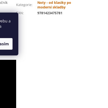
očník
Noty - od klasiky po
Kategorie
:
moderní skladby
EAN
:
9781423475781
webu a
a
asím