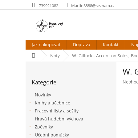
Přejít
739921082
Martin8888@seznam.cz
na
obsah
Jak nakupovat
Doprava
Kontakt
Na
Domů
Noty
W. Gillock - Accent on Solos, Bo
P
W. G
o
Přeskočit
s
Kategorie
Průměr
Neoho
kategorie
t
hodnoc
r
produk
Novinky
a
je
Knihy a učebnice
n
0,0
Pracovní listy a sešity
z
n
5
í
Hravá hudební výchova
hvězdič
p
Zpěvníky
a
Učební pomůcky