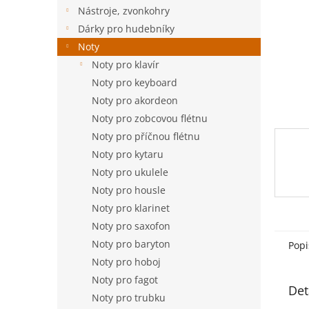
n
Nástroje, zvonkohry
e
Dárky pro hudebníky
l
Noty
Noty pro klavír
Noty pro keyboard
Noty pro akordeon
Noty pro zobcovou flétnu
Noty pro příčnou flétnu
Noty pro kytaru
Noty pro ukulele
Noty pro housle
Noty pro klarinet
Noty pro saxofon
Noty pro baryton
Popi
Noty pro hoboj
Noty pro fagot
Det
Noty pro trubku