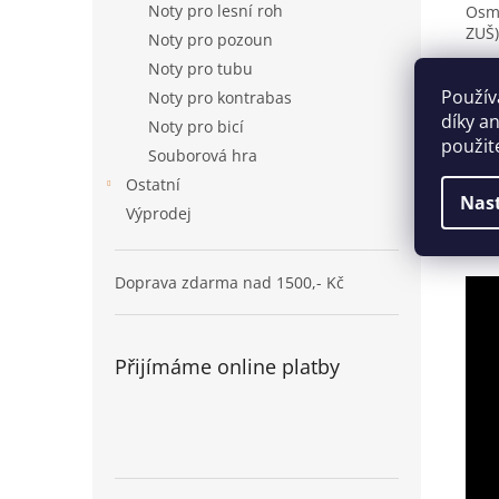
Noty pro lesní roh
Osm 
ZUŠ)
Noty pro pozoun
Noty pro tubu
Obs
Použív
At t
Noty pro kontrabas
Danc
díky a
Noty pro bicí
Drif
použit
Souborová hra
Orie
The
Ostatní
Nas
Slid
Výprodej
Sum
The 
Doprava zdarma nad 1500,- Kč
Přijímáme online platby