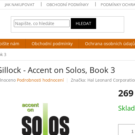
JAK NAKUPOVAT
OBCHODNÍ PODMÍNKY
PODMÍNKY OCHRA
HLEDAT
pište nám
Obchodní podmínky
Ochrana osobních údajů
ok 3
illock - Accent on Solos, Book 3
né
dnoceno
Podrobnosti hodnocení
Značka:
Hal Leonard Corporatio
ení
269
tu
Měrná
Skla
cena:
ek.