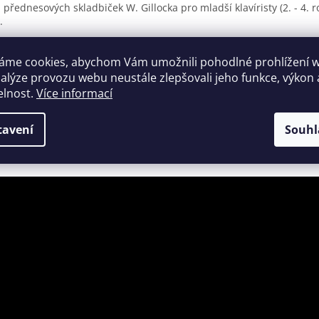
přednesových skladbiček W. Gillocka pro mladší klavíristy (2. - 4. r
.
ah:
áme cookies, abychom Vám umožnili pohodlné prohlížení 
he Circus
e of the Toys
nalýze provozu webu neustále zlepšovali jeho funkce, výkon 
ting Clouds
elnost.
Více informací
ntal Market-Place
 Queen´s Minuet
tavení
Souhl
ing in the Snow
mertime Blues
Swinging Sioux