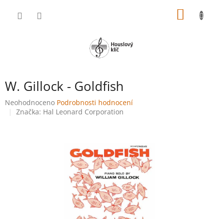
Přejít
NÁKUP
na
obsah
KOŠÍK
W. Gillock - Goldfish
Průměrné
Neohodnoceno
Podrobnosti hodnocení
hodnocení
Značka:
Hal Leonard Corporation
produktu
je
0,0
z
5
hvězdiček.