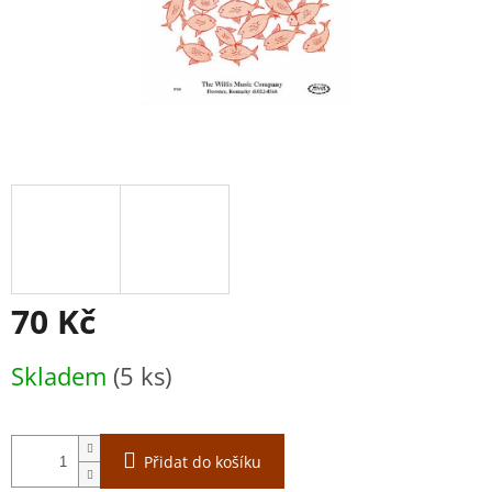
70 Kč
Měrná
Skladem
(5 ks)
cena:
Přidat do košíku