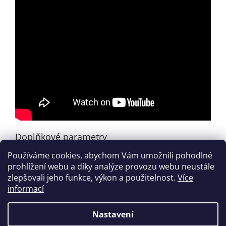
Doplňkové parametry
Používáme cookies, abychom Vám umožnili pohodlné
Kategorie
:
Noty - od klasiky po moderní skladby
prohlížení webu a díky analýze provozu webu neustále
EAN
:
884088006914
zlepšovali jeho funkce, výkon a použitelnost.
Více
informací
Z
á
Nastavení
Vytvořil Shoptet
p