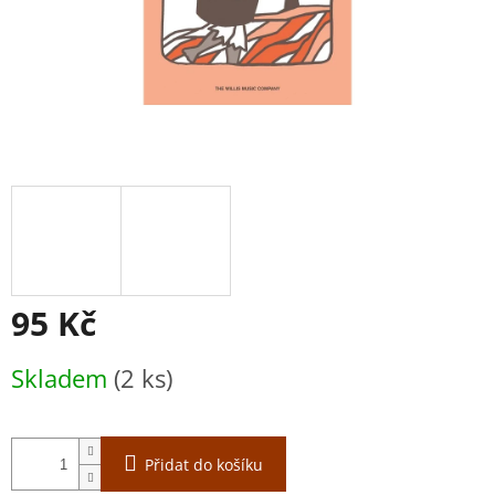
95 Kč
Měrná
Skladem
(2 ks)
cena:
Přidat do košíku