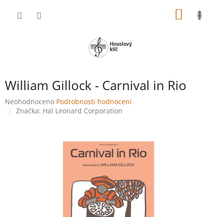
Přejít
NÁKUP
na
obsah
KOŠÍK
William Gillock - Carnival in Rio
Průměrné
Neohodnoceno
Podrobnosti hodnocení
hodnocení
Značka:
Hal Leonard Corporation
produktu
je
0,0
z
5
hvězdiček.