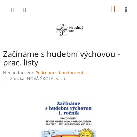
Přejít
NÁKUP
na
obsah
KOŠÍK
Začínáme s hudební výchovou -
prac. listy
Průměrné
Neohodnoceno
Podrobnosti hodnocení
hodnocení
Značka:
NOVÁ ŠKOLA, s.r.o.
produktu
je
0,0
z
5
hvězdiček.