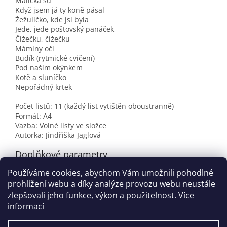
Maličká su
Když jsem já ty koně pásal
Žežuličko, kde jsi byla
Jede, jede poštovský panáček
Čížečku, čížečku
Máminy oči
Budík (rytmické cvičení)
Pod naším okýnkem
Kotě a sluníčko
Nepořádný krtek
Počet listů: 11 (každý list vytištěn oboustranně)
Formát: A4
Vazba: Volné listy ve složce
Autorka: Jindřiška Jaglová
Doplňkové parametry
Používáme cookies, abychom Vám umožnili pohodlné
Kategorie
:
Pracovní listy
prohlížení webu a díky analýze provozu webu neustále
EAN
:
9788072898275
zlepšovali jeho funkce, výkon a použitelnost.
Více
informací
Z
á