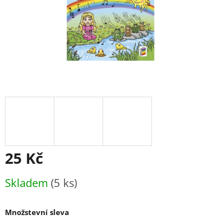
25 Kč
Měrná
Skladem
(5 ks)
cena:
Množstevní sleva