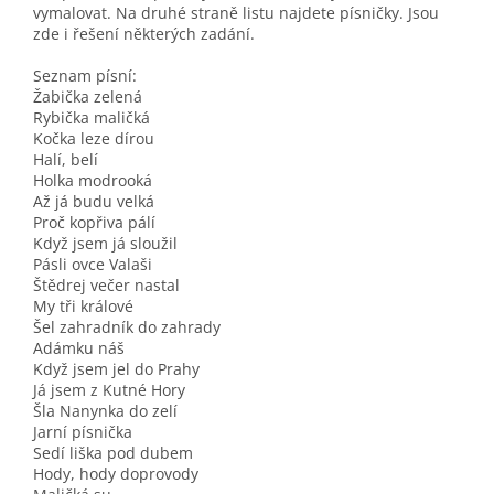
vymalovat. Na druhé straně listu najdete písničky. Jsou
zde i řešení některých zadání.
Seznam písní:
Žabička zelená
Rybička maličká
Kočka leze dírou
Halí, belí
Holka modrooká
Až já budu velká
Proč kopřiva pálí
Když jsem já sloužil
Pásli ovce Valaši
Štědrej večer nastal
My tři králové
Šel zahradník do zahrady
Adámku náš
Když jsem jel do Prahy
Já jsem z Kutné Hory
Šla Nanynka do zelí
Jarní písnička
Sedí liška pod dubem
Hody, hody doprovody