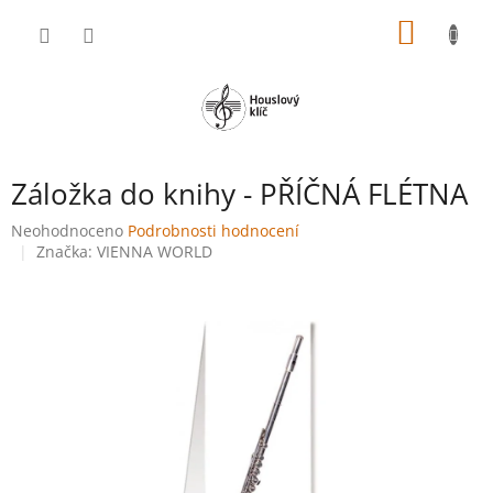
Přejít
NÁKUP
na
obsah
KOŠÍK
Záložka do knihy - PŘÍČNÁ FLÉTNA
Průměrné
Neohodnoceno
Podrobnosti hodnocení
hodnocení
Značka:
VIENNA WORLD
produktu
je
0,0
z
5
hvězdiček.