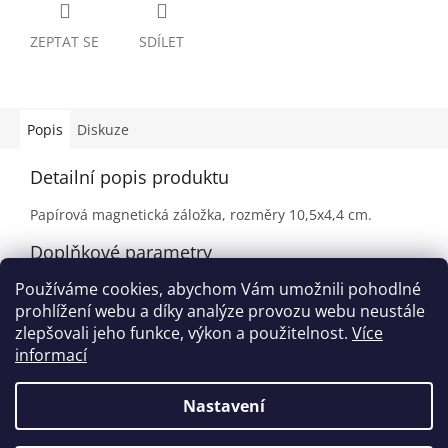
ZEPTAT SE
SDÍLET
Popis
Diskuze
Detailní popis produktu
Papírová magnetická záložka, rozměry 10,5x4,4 cm.
Doplňkové parametry
Používáme cookies, abychom Vám umožnili pohodlné
Kategorie
:
Záložky do knihy
prohlížení webu a díky analýze provozu webu neustále
EAN
:
9120064163785
zlepšovali jeho funkce, výkon a použitelnost.
Více
informací
Z
á
Nastavení
Vytvořil Shoptet
p
a