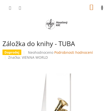
Přejít
NÁKUP
na
obsah
KOŠÍK
Záložka do knihy - TUBA
Průměrné
Neohodnoceno
Podrobnosti hodnocení
Doprodej
hodnocení
Značka:
VIENNA WORLD
produktu
je
0,0
z
5
hvězdiček.