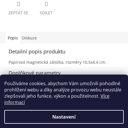
ZEPTAT SE
SDÍLET
Popis
Diskuze
Detailní popis produktu
Papírová magnetická záložka, rozměry 10,5x4,4 cm.
Doplňkové parametry
Používáme cookies, abychom Vám umožnili pohodlné
Kategorie
:
Výprodej
prohlížení webu a díky analýze provozu webu neustále
EAN
:
9120064163402
zlepšovali jeho funkce, výkon a použitelnost.
Více
informací
Z
á
Nastavení
Vytvořil Shoptet
p
a