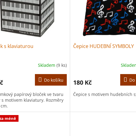
k s klaviaturou
Čepice HUDEBNÍ SYMBOLY
Skladem
(9 ks)
Sklad
Do košíku
Do 
č
180 Kč
mkový papírový bloček ve tvaru
Čepice s motivem hudebních 
y s motivem klaviatury. Rozměry
 cm.
 za méně