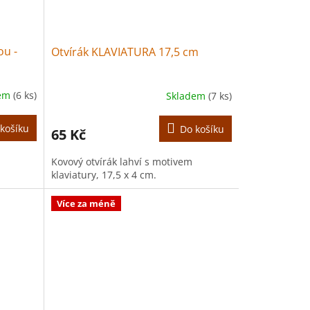
ou -
Otvírák KLAVIATURA 17,5 cm
dem
(6 ks)
Skladem
(7 ks)
košíku
Do košíku
65 Kč
Kovový otvírák lahví s motivem
klaviatury, 17,5 x 4 cm.
Více za méně