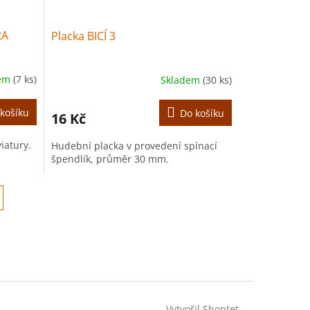
RA
Placka BICÍ 3
dem
(7 ks)
Skladem
(30 ks)
košíku
Do košíku
16 Kč
iatury.
Hudební placka v provedení spínací
špendlík, průměr 30 mm.
Vytvořil Shoptet