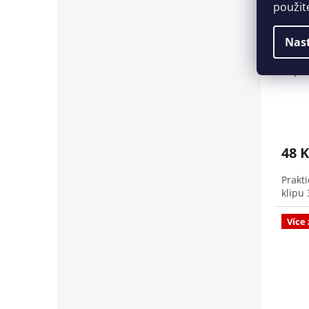
použit
Nas
Klip 
48 K
Prakt
klipu 
Více