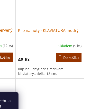
červený
Klip na noty - KLAVIATURA modrý
em
(12 ks)
Skladem
(5 ks)
košíku
Do košíku
48 Kč
Klip na úchyt not s motivem
klaviatury., délka 13 cm.
webu a
a