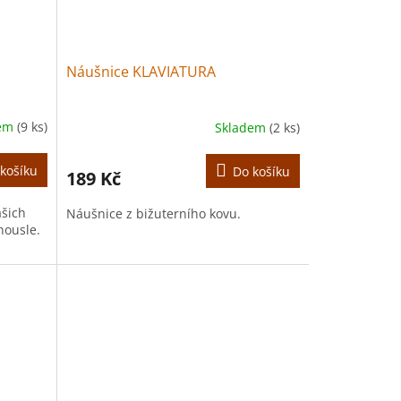
Náušnice KLAVIATURA
dem
(9 ks)
Skladem
(2 ks)
košíku
Do košíku
189 Kč
ašich
Náušnice z bižuterního kovu.
housle.