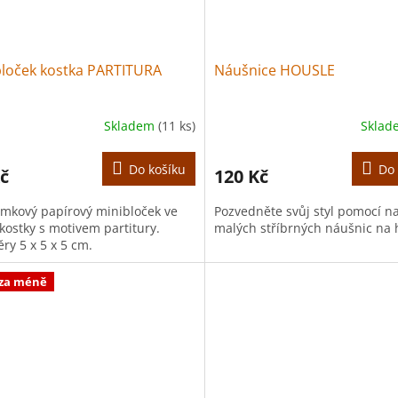
bloček kostka PARTITURA
Náušnice HOUSLE
Skladem
(11 ks)
Skla
Do košíku
Do 
č
120 Kč
mkový papírový minibloček ve
Pozvedněte svůj styl pomocí n
kostky s motivem partitury.
malých stříbrných náušnic na 
ry 5 x 5 x 5 cm.
 za méně