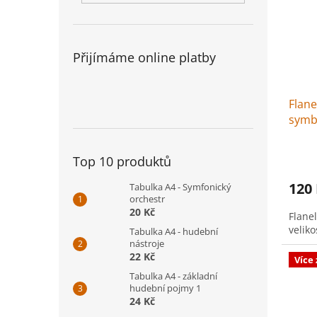
Přijímáme online platby
Flane
symbo
Top 10 produktů
120
Tabulka A4 - Symfonický
orchestr
20 Kč
Flane
veliko
Tabulka A4 - hudební
nástroje
22 Kč
Více
Tabulka A4 - základní
hudební pojmy 1
24 Kč