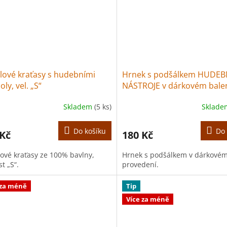
lové kraťasy s hudebními
Hrnek s podšálkem HUDEB
ly, vel. „S“
NÁSTROJE v dárkovém bale
Skladem
(5 ks)
Sklad
Do košíku
Do 
 Kč
180 Kč
lové kraťasy ze 100% bavlny,
Hrnek s podšálkem v dárkové
st „S“.
provedení.
 za méně
Tip
Více za méně