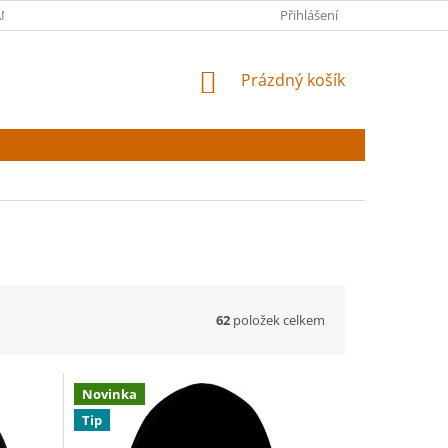
NY OSOBNÍCH ÚDAJŮ
Přihlášení
NÁKUPNÍ
Prázdný košík
KOŠÍK
62
položek celkem
Novinka
Tip