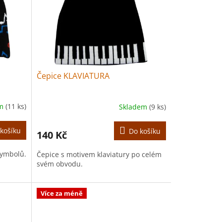
Čepice KLAVIATURA
em
(11 ks)
Skladem
(9 ks)
košíku
Do košíku
140 Kč
symbolů.
Čepice s motivem klaviatury po celém
svém obvodu.
Více za méně