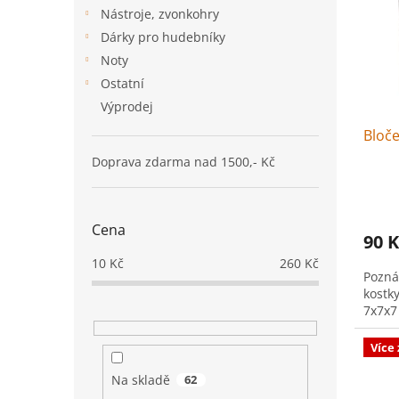
i
r
n
Nástroje, zvonkohry
s
o
e
p
Dárky pro hudebníky
d
l
r
u
Noty
o
k
Ostatní
d
t
Výprodej
u
ů
Bloče
k
t
Doprava zdarma nad 1500,- Kč
ů
Cena
90 K
10
Kč
260
Kč
Pozná
kostk
7x7x7
Více
Na skladě
62