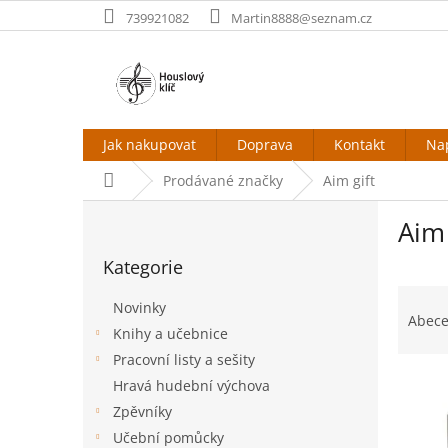
Přejít
739921082
Martin8888@seznam.cz
na
obsah
Jak nakupovat
Doprava
Kontakt
Na
Domů
Prodávané značky
Aim gift
P
Aim 
o
Přeskočit
s
Kategorie
kategorie
t
Ř
r
Novinky
a
a
Abec
Knihy a učebnice
z
n
e
Pracovní listy a sešity
n
V
n
í
Hravá hudební výchova
ý
í
p
Zpěvníky
p
p
a
Učební pomůcky