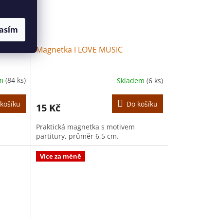
asím
Magnetka I LOVE MUSIC
em
(84 ks)
Skladem
(6 ks)
košíku
Do košíku
15 Kč
Praktická magnetka s motivem
partitury, průměr 6,5 cm.
Více za méně