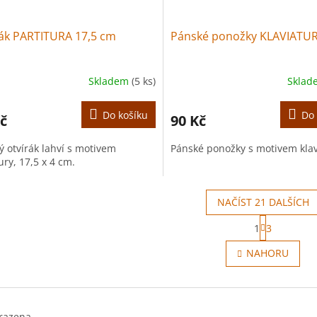
rák PARTITURA 17,5 cm
Pánské ponožky KLAVIATU
Skladem
(5 ks)
Skla
Do košíku
Do 
č
90 Kč
ý otvírák lahví s motivem
Pánské ponožky s motivem klav
ury, 17,5 x 4 cm.
NAČÍST 21 DALŠÍCH
S
1
3
t
O
r
v
NAHORU
á
l
n
á
k
d
o
a
v
c
á
razena.