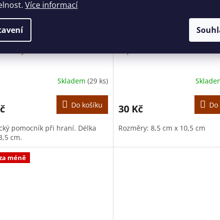
elnost.
Více informací
tavení
Souhl
na úchyt not - KLAVÍR
Lepící bloček klavír
Skladem
(29 ks)
Sklad
Do košíku
Do 
č
30 Kč
ický pomocník při hraní. Délka
Rozměry: 8,5 cm x 10,5 cm
3,5 cm.
 za méně