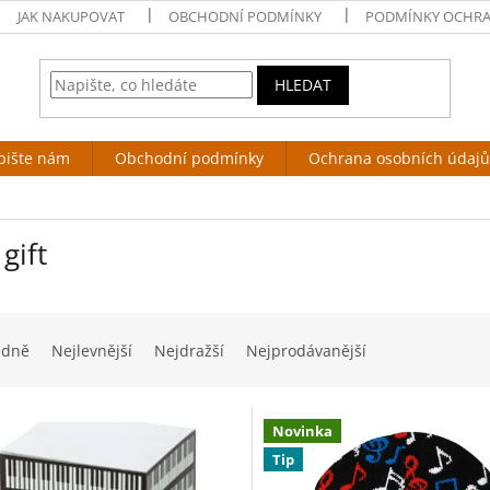
JAK NAKUPOVAT
OBCHODNÍ PODMÍNKY
PODMÍNKY OCHRA
HLEDAT
pište nám
Obchodní podmínky
Ochrana osobních údajů
gift
edně
Nejlevnější
Nejdražší
Nejprodávanější
Novinka
Tip