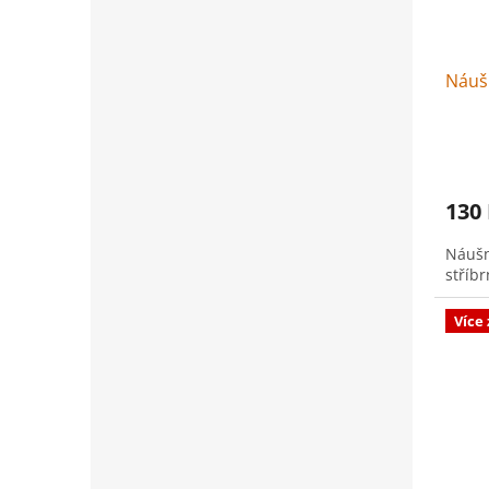
Náuš
130
Náušn
stříbr
Více