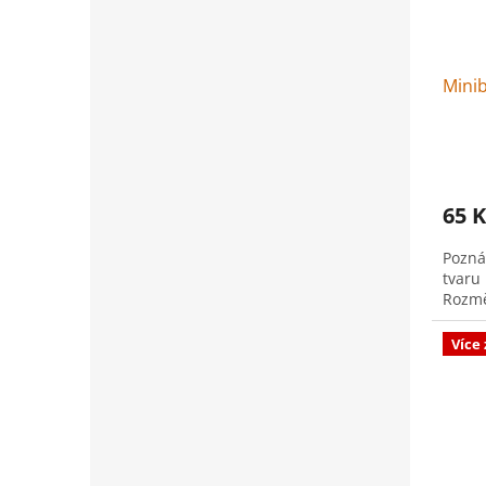
Mini
65 K
Pozná
tvaru 
Rozmě
Více