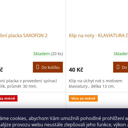
bní placka SAXOFON 2
Klip na noty - KLAVIATURA 
Skladem
(20 ks)
Sklad
Do košíku
Do 
č
40 Kč
ní placka v provedení spínací
Klip na úchyt not s motivem
lík, průměr 30 mm.
klaviatury., délka 13 cm.
 za méně
Více za méně
áme cookies, abychom Vám umožnili pohodlné prohlížení 
nalýze provozu webu neustále zlepšovali jeho funkce, výkon 