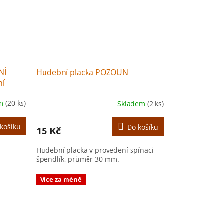
NÍ
Hudební placka POZOUN
ní
em
(20 ks)
Skladem
(2 ks)
košíku
Do košíku
15 Kč
m
Hudební placka v provedení spínací
špendlík, průměr 30 mm.
Více za méně