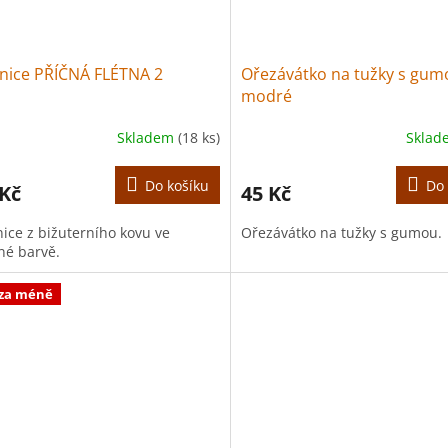
nice PŘÍČNÁ FLÉTNA 2
Ořezávátko na tužky s gum
modré
Skladem
(18 ks)
Skla
Do košíku
Do 
 Kč
45 Kč
ice z bižuterního kovu ve
Ořezávátko na tužky s gumou.
né barvě.
 za méně