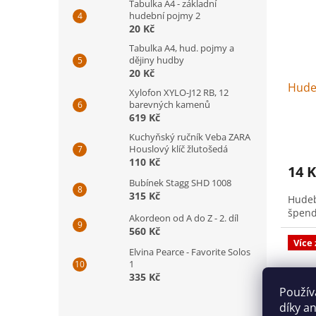
Tabulka A4 - základní
hudební pojmy 2
20 Kč
Tabulka A4, hud. pojmy a
dějiny hudby
20 Kč
Hude
Xylofon XYLO-J12 RB, 12
barevných kamenů
619 Kč
Kuchyňský ručník Veba ZARA
Houslový klíč žlutošedá
110 Kč
14 K
Bubínek Stagg SHD 1008
315 Kč
Hudeb
špend
Akordeon od A do Z - 2. díl
560 Kč
Více
Elvina Pearce - Favorite Solos
1
335 Kč
Použív
díky a