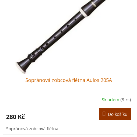
r
s
o
p
d
r
u
o
k
d
t
u
ů
k
t
ů
Sopránová zobcová flétna Aulos 205A
Skladem
(8 ks)
Do košíku
280 Kč
Sopránová zobcová flétna.