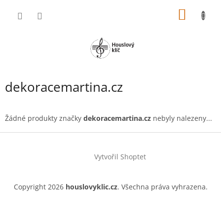
Přejít
NÁKUP
na
obsah
KOŠÍK
dekoracemartina.cz
Žádné produkty značky
dekoracemartina.cz
nebyly nalezeny...
Z
á
Vytvořil Shoptet
p
a
t
Copyright 2026
houslovyklic.cz
. Všechna práva vyhrazena.
í