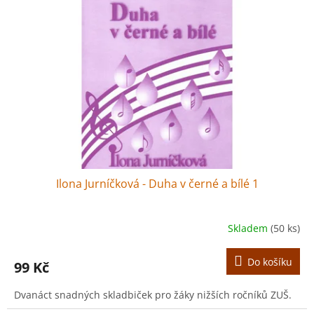
r
s
o
p
d
r
u
o
k
d
t
u
ů
k
t
ů
Ilona Jurníčková - Duha v černé a bílé 1
Skladem
(50 ks)
Do košíku
99 Kč
Dvanáct snadných skladbiček pro žáky nižších ročníků ZUŠ.