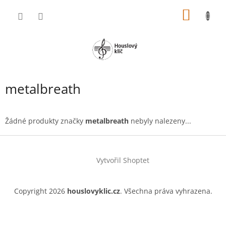
Přejít
NÁKUP
na
obsah
KOŠÍK
metalbreath
Žádné produkty značky
metalbreath
nebyly nalezeny...
Z
á
Vytvořil Shoptet
p
a
t
Copyright 2026
houslovyklic.cz
. Všechna práva vyhrazena.
í