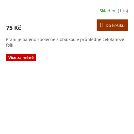
Skladem
(1 ks)
Do košíku
75 Kč
Přání je baleno společně s obálkou v průhledné celofánové
fólii.
Více za méně