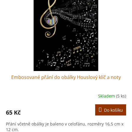
r
s
o
p
d
r
u
o
k
d
t
u
ů
k
t
ů
Embosované přání do obálky Houslový klíč a noty
Skladem
(5 ks)
Do košíku
65 Kč
Přání včetně obálky je baleno v celofánu, rozměry 16,5 cm x
12 cm.