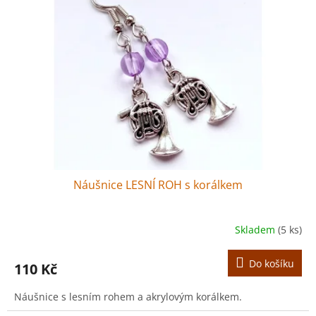
r
s
o
p
d
r
u
o
k
d
t
u
ů
k
t
ů
Náušnice LESNÍ ROH s korálkem
Skladem
(5 ks)
Do košíku
110 Kč
Náušnice s lesním rohem a akrylovým korálkem.