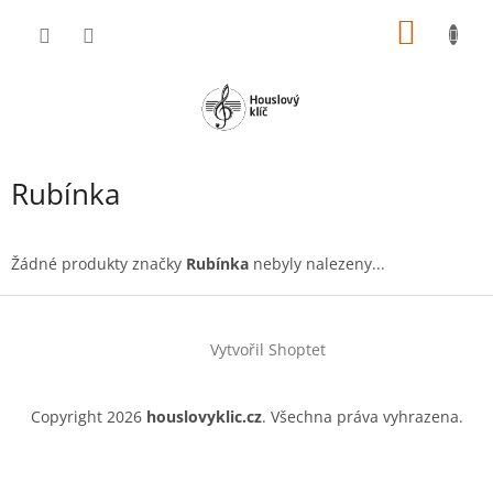
Přejít
NÁKUP
na
obsah
KOŠÍK
Rubínka
Žádné produkty značky
Rubínka
nebyly nalezeny...
Z
á
Vytvořil Shoptet
p
a
t
Copyright 2026
houslovyklic.cz
. Všechna práva vyhrazena.
í