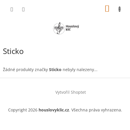
Přejít
NÁKUP
na
obsah
KOŠÍK
Sticko
Žádné produkty značky
Sticko
nebyly nalezeny...
Z
á
Vytvořil Shoptet
p
a
t
Copyright 2026
houslovyklic.cz
. Všechna práva vyhrazena.
í