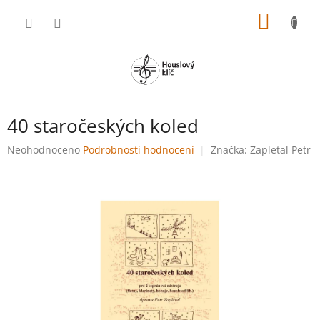
Přejít
NÁKUP
na
obsah
KOŠÍK
40 staročeských koled
Průměrné
Neohodnoceno
Podrobnosti hodnocení
Značka:
Zapletal Petr
hodnocení
produktu
je
0,0
z
5
hvězdiček.