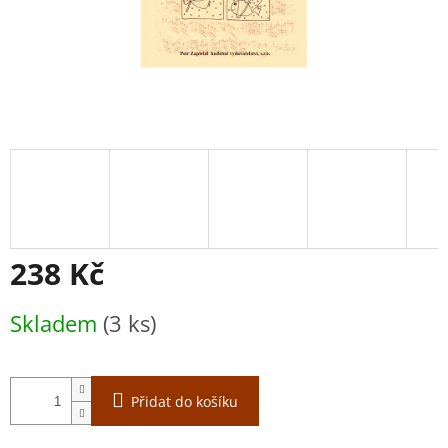
238 Kč
Měrná
Skladem
(3 ks)
cena:
Přidat do košíku