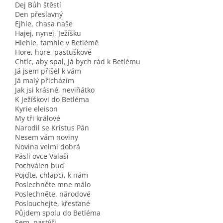
Dej Bůh štěstí
Den přeslavný
Ejhle, chasa naše
Hajej, nynej, Ježíšku
Hlehle, tamhle v Betlémě
Hore, hore, pastuškové
Chtíc, aby spal, Já bych rád k Betlému
Já jsem přišel k vám
Já malý přicházím
Jak jsi krásné, neviňátko
K Ježíškovi do Betléma
Kyrie eleison
My tři králové
Narodil se Kristus Pán
Nesem vám noviny
Novina velmi dobrá
Pásli ovce Valaši
Pochválen buď
Pojďte, chlapci, k nám
Poslechněte mne málo
Poslechněte, národové
Poslouchejte, křesťané
Půjdem spolu do Betléma
Sem, pastýři