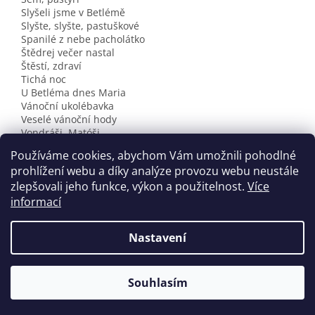
Slyšeli jsme v Betlémě
Slyšte, slyšte, pastuškové
Spanilé z nebe pacholátko
Štědrej večer nastal
Štěstí, zdraví
Tichá noc
U Betléma dnes Maria
Vánoční ukolébavka
Veselé vánoční hody
Vondráši, Matóši
Vy, hoši, hudbu štemujte
Používáme cookies, abychom Vám umožnili pohodlné
Vzhůru, bratři milí
prohlížení webu a díky analýze provozu webu neustále
zlepšovali jeho funkce, výkon a použitelnost.
Více
informací
Z
á
Nastavení
Vytvořil Shoptet
p
a
t
Souhlasím
Copyright 2026
houslovyklic.cz
. Všechna práva vyhrazena.
í