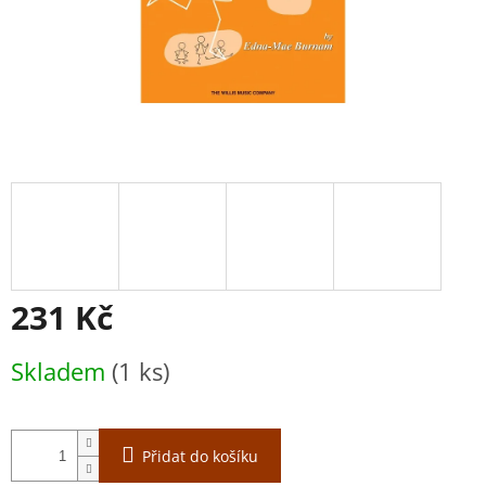
231 Kč
Měrná
Skladem
(1 ks)
cena:
Přidat do košíku