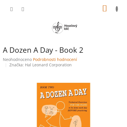
Přejít
NÁKUP
na
obsah
KOŠÍK
A Dozen A Day - Book 2
Průměrné
Neohodnoceno
Podrobnosti hodnocení
hodnocení
Značka:
Hal Leonard Corporation
produktu
je
0,0
z
5
hvězdiček.