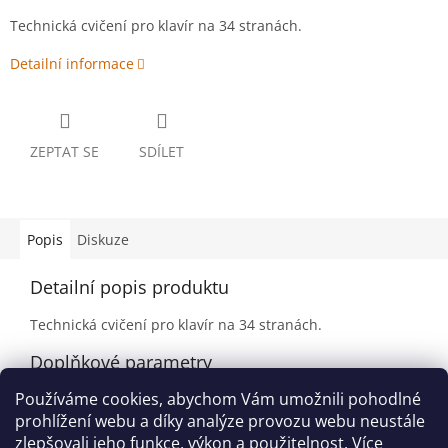
Technická cvičení pro klavír na 34 stranách.
Detailní informace
ZEPTAT SE
SDÍLET
Popis
Diskuze
Detailní popis produktu
Technická cvičení pro klavír na 34 stranách.
Doplňkové parametry
Používáme cookies, abychom Vám umožnili pohodlné
Kategorie
:
Zahraniční tituly
prohlížení webu a díky analýze provozu webu neustále
EAN
:
9780877180258
zlepšovali jeho funkce, výkon a použitelnost.
Více