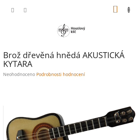
Přejít
NÁKUP
na
obsah
KOŠÍK
Brož dřevěná hnědá AKUSTICKÁ
KYTARA
Průměrné
Neohodnoceno
Podrobnosti hodnocení
hodnocení
produktu
je
0,0
z
5
hvězdiček.