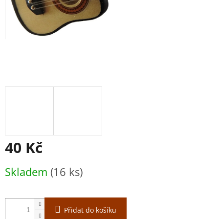
40 Kč
Měrná
Skladem
(16 ks)
cena:
Přidat do košíku