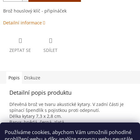
Brož houslový klíč - připínáček
Detailní informace
ZEPTAT SE
SDÍLET
Popis
Diskuze
Detailní popis produktu
Dřevěná brož ve tvaru akustické kytary. V zadní části je
spínací špendlík s pojistkou proti odepnutí.
Délka kytary 7,3 x 2,8 cm.
Barva: hnědá, černá, zlatá
Materiál: dřevo, kov, plast
Používáme cookies, abychom Vám umožnili pohodlné
Bez dárkové krabičky.
prohlížení webu a díky analýze provozu webu neustále