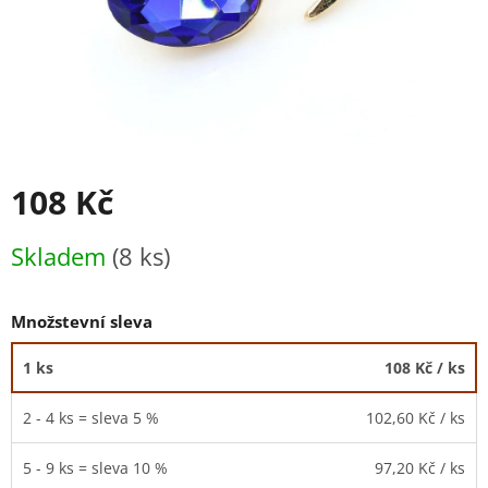
108 Kč
Měrná
Skladem
(8 ks)
cena:
Množstevní sleva
1 ks
108 Kč
/ ks
2 - 4 ks = sleva 5 %
102,60 Kč
/ ks
5 - 9 ks = sleva 10 %
97,20 Kč
/ ks