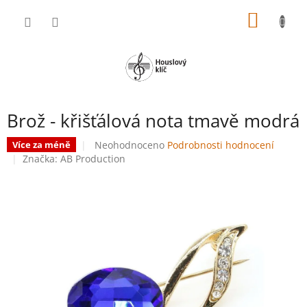
Přejít
NÁKUP
na
obsah
KOŠÍK
Brož - křišťálová nota tmavě modrá
Průměrné
Neohodnoceno
Podrobnosti hodnocení
Více za méně
hodnocení
Značka:
AB Production
produktu
je
0,0
z
5
hvězdiček.