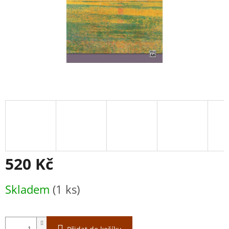
520 Kč
Měrná
Skladem
(1 ks)
cena: