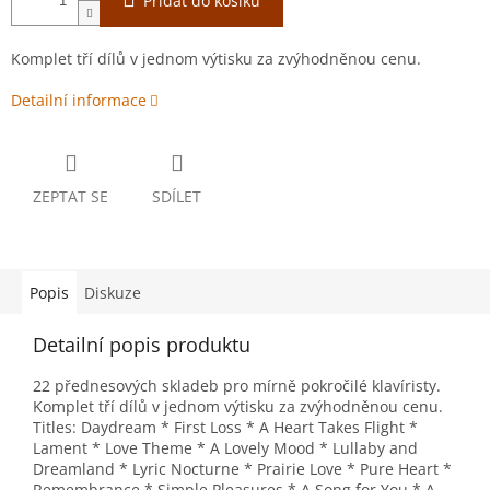
Přidat do košíku
Komplet tří dílů v jednom výtisku za zvýhodněnou cenu.
Detailní informace
ZEPTAT SE
SDÍLET
Popis
Diskuze
Detailní popis produktu
22 přednesových skladeb pro mírně pokročilé klavíristy.
Komplet tří dílů v jednom výtisku za zvýhodněnou cenu.
Titles: Daydream * First Loss * A Heart Takes Flight *
Lament * Love Theme * A Lovely Mood * Lullaby and
Dreamland * Lyric Nocturne * Prairie Love * Pure Heart *
Remembrance * Simple Pleasures * A Song for You * A