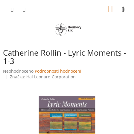
Přejít
NÁKUP
na
obsah
KOŠÍK
Catherine Rollin - Lyric Moments -
1-3
Průměrné
Neohodnoceno
Podrobnosti hodnocení
hodnocení
Značka:
Hal Leonard Corporation
produktu
je
0,0
z
5
hvězdiček.