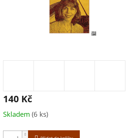
140 Kč
Měrná
Skladem
(6 ks)
cena: