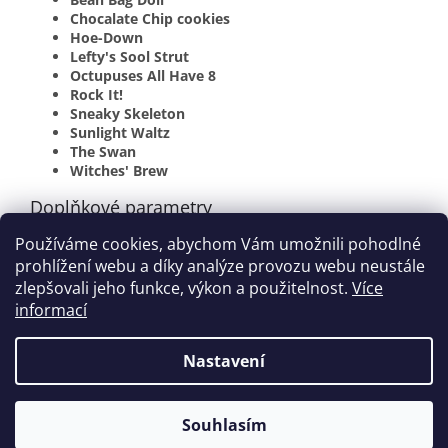
Chocalate Chip cookies
Hoe-Down
Lefty's Sool Strut
Octupuses All Have 8
Rock It!
Sneaky Skeleton
Sunlight Waltz
The Swan
Witches' Brew
Doplňkové parametry
Používáme cookies, abychom Vám umožnili pohodlné
Kategorie
:
Catherine Rollin
prohlížení webu a díky analýze provozu webu neustále
EAN
:
9780739039984
zlepšovali jeho funkce, výkon a použitelnost.
Více
informací
Z
á
Nastavení
Vytvořil Shoptet
p
a
t
Souhlasím
Copyright 2026
houslovyklic.cz
. Všechna práva vyhrazena.
í