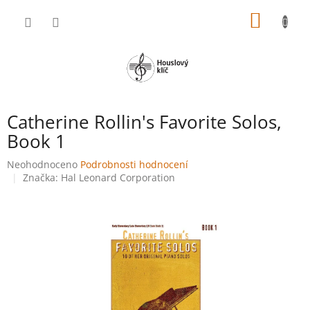
Přejít
NÁKUP
na
obsah
KOŠÍK
Catherine Rollin's Favorite Solos,
Book 1
Průměrné
Neohodnoceno
Podrobnosti hodnocení
hodnocení
Značka:
Hal Leonard Corporation
produktu
je
0,0
z
5
hvězdiček.