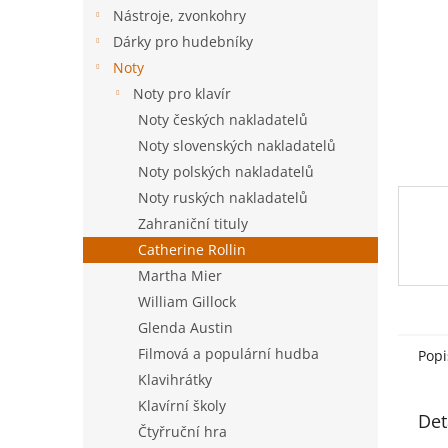
n
Nástroje, zvonkohry
e
Dárky pro hudebníky
l
Noty
Noty pro klavír
Noty českých nakladatelů
Noty slovenských nakladatelů
Noty polských nakladatelů
Noty ruských nakladatelů
Zahraniční tituly
Catherine Rollin
Martha Mier
William Gillock
Glenda Austin
Filmová a populární hudba
Popi
Klavihrátky
Klavírní školy
Det
Čtyřruční hra