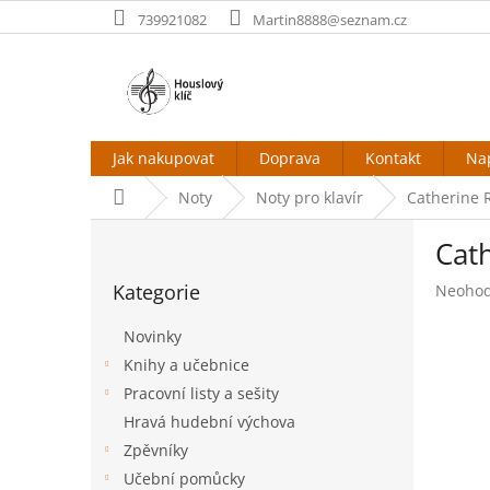
Přejít
739921082
Martin8888@seznam.cz
na
obsah
Jak nakupovat
Doprava
Kontakt
Na
Domů
Noty
Noty pro klavír
Catherine R
P
Cat
o
Přeskočit
s
Kategorie
Průměr
Neoho
kategorie
t
hodnoc
r
produk
Novinky
a
je
Knihy a učebnice
n
0,0
Pracovní listy a sešity
z
n
5
í
Hravá hudební výchova
hvězdič
p
Zpěvníky
a
Učební pomůcky