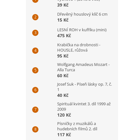
39 Kč
Dřevěný houslový klíč 6 cm
15 Kč
LESNÍ ROH v kufříku (mini)
475 Kč
Krabička na drobnosti -
HOUSLE, růžová
95 Kč
Wolfgang Amadeus Mozart -
Alla Turca
60 Kč
Josef Suk - Píseň lásky op. 7, č.
1
40 Kč
Spirituál kvintet 3. díl 1999 až
2009
120 Kč
Písničky z muzikálů a
hudebních filmů 2. díl
117 Kč