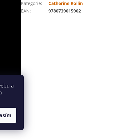
Kategorie
:
Catherine Rollin
EAN
:
9780739015902
webu a
a
asím