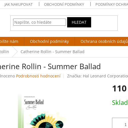
JAK NAKUPOVAT
OBCHODNÍ PODMÍNKY
PODMÍNKY OCHRA
HLEDAT
pište nám
Obchodní podmínky
Ochrana osobních údajů
ollin
Catherine Rollin - Summer Ballad
herine Rollin - Summer Ballad
né
dnoceno
Podrobnosti hodnocení
Značka:
Hal Leonard Corporatio
ení
110
tu
Měrná
Skla
cena:
ek.