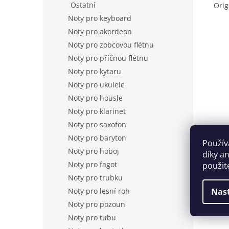
Ostatní
Orig
Noty pro keyboard
Noty pro akordeon
Noty pro zobcovou flétnu
Noty pro příčnou flétnu
Noty pro kytaru
Noty pro ukulele
Noty pro housle
Noty pro klarinet
Noty pro saxofon
Noty pro baryton
Použív
Noty pro hoboj
díky a
Noty pro fagot
použit
Noty pro trubku
Noty pro lesní roh
Nas
Noty pro pozoun
Noty pro tubu