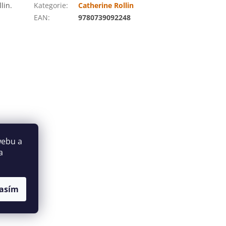
lin.
Kategorie
:
Catherine Rollin
EAN
:
9780739092248
webu a
a
asím