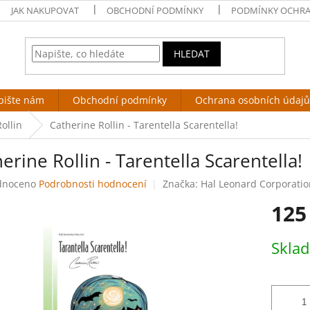
JAK NAKUPOVAT
OBCHODNÍ PODMÍNKY
PODMÍNKY OCHRA
HLEDAT
pište nám
Obchodní podmínky
Ochrana osobních údajů
ollin
Catherine Rollin - Tarentella Scarentella!
erine Rollin - Tarentella Scarentella!
né
dnoceno
Podrobnosti hodnocení
Značka:
Hal Leonard Corporatio
ení
125
tu
Měrná
Skla
cena:
ek.