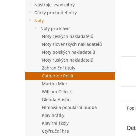
n
Nástroje, zvonkohry
e
Dárky pro hudebníky
l
Noty
Noty pro klavír
Noty českých nakladatelů
Noty slovenských nakladatelů
Noty polských nakladatelů
Noty ruských nakladatelů
Zahraniční tituly
Catherine Rollin
Martha Mier
William Gillock
Glenda Austin
Filmová a populární hudba
Popi
Klavihrátky
Klavírní školy
Det
Čtyřruční hra