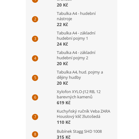
20 Kč
Tabulka A4 - hudební
nástroje
22 Kč
Tabulka A4 - základní
hudební pojmy 1
24 Kč
Tabulka A4 - základní
hudební pojmy 2
20 Kč
Tabulka A4, hud. pojmy a
dějiny hudby
20 Kč
Xylofon XYLO-J12 RB, 12
barevných kamenů
619 Kč
Kuchyňský ručník Veba ZARA
Houslový klíč žlutošedá
110 Kč
Bubínek Stagg SHD 1008
315 Kč