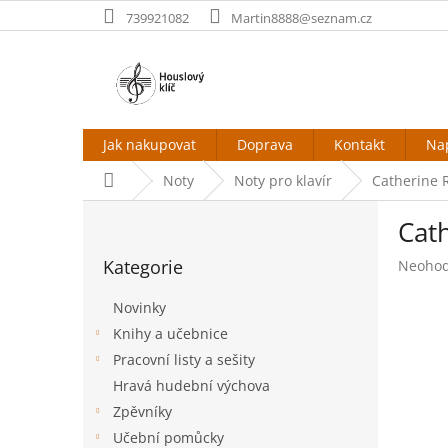
Přejít
739921082
Martin8888@seznam.cz
na
obsah
Jak nakupovat
Doprava
Kontakt
Na
Domů
Noty
Noty pro klavír
Catherine R
P
Cath
o
Přeskočit
s
Kategorie
Průměr
Neoho
kategorie
t
hodnoc
r
produk
Novinky
a
je
Knihy a učebnice
n
0,0
Pracovní listy a sešity
z
n
5
í
Hravá hudební výchova
hvězdič
p
Zpěvníky
a
Učební pomůcky