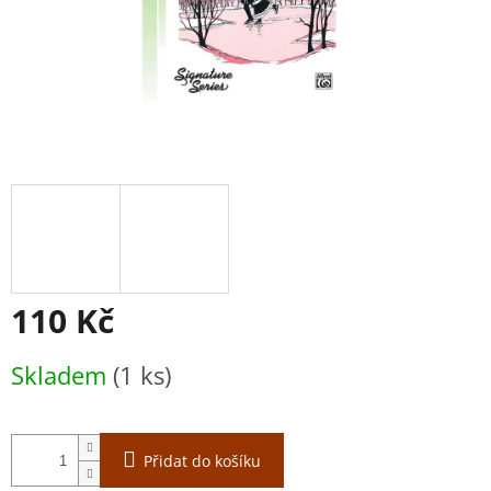
110 Kč
Měrná
Skladem
(1 ks)
cena:
Přidat do košíku