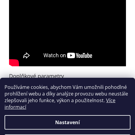
Doplňkové parametry
Používáme cookies, abychom Vám umožnili pohodlné
Kategorie
:
Catherine Rollin
prohlížení webu a díky analýze provozu webu neustále
EAN
:
9781470641627
zlepšovali jeho funkce, výkon a použitelnost.
Více
informací
Z
á
Nastavení
Vytvořil Shoptet
p
a