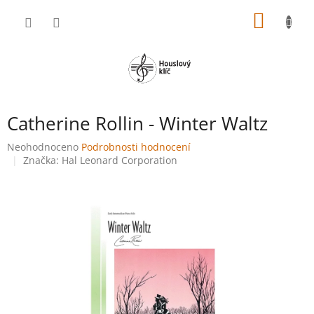
Přejít
NÁKUP
na
obsah
KOŠÍK
Catherine Rollin - Winter Waltz
Průměrné
Neohodnoceno
Podrobnosti hodnocení
hodnocení
Značka:
Hal Leonard Corporation
produktu
je
0,0
z
5
hvězdiček.