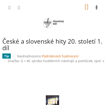
Přejít
NÁKUP
na
obsah
KOŠÍK
České a slovenské hity 20. století 1.
díl
Průměrné
Neohodnoceno
Podrobnosti hodnocení
Tip
hodnocení
Značka:
G + W, výroba hudebních nástrojů a pomůcek, spol. s 
produktu
je
0,0
z
5
hvězdiček.