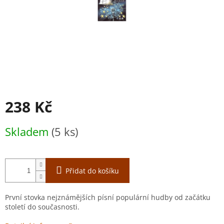
238 Kč
Měrná
Skladem
(5 ks)
cena:
Přidat do košíku
První stovka nejznámějších písní populární hudby od začátku
století do současnosti.