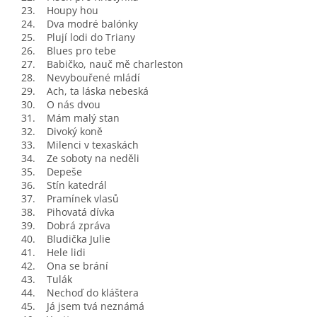
23. Houpy hou
24. Dva modré balónky
25. Plují lodi do Triany
26. Blues pro tebe
27. Babičko, nauč mě charleston
28. Nevybouřené mládí
29. Ach, ta láska nebeská
30. O nás dvou
31. Mám malý stan
32. Divoký koně
33. Milenci v texaskách
34. Ze soboty na neděli
35. Depeše
36. Stín katedrál
37. Pramínek vlasů
38. Pihovatá dívka
39. Dobrá zpráva
40. Bludička Julie
41. Hele lidi
42. Ona se brání
43. Tulák
44. Nechoď do kláštera
45. Já jsem tvá neznámá