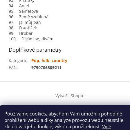
93. Přízraky
94. Anjel
95. Sametová
96. Země vzdálená
97. Jsi můj pán
98. František
99. Hrobař
100. Dívám se, dívám
Doplňkové parametry
Kategorie
:
Pop, folk, country
EAN
:
9790706509211
Z
á
Vytvořil Shoptet
p
a
t
Používáme cookies, abychom Vám umožnili pohodlné
Copyright 2026
houslovyklic.cz
. Všechna práva vyhrazena.
í
prohlížení webu a díky analýze provozu webu neustále
zlepšovali jeho funkce, výkon a použitelnost.
Více