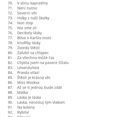
70. V stínu kapradiny
71. Není nutno
72. Severní vítr
73. Holky z naší školky
74. Non stop
75. Nie sme zlí
76. Decibely lásky
77. Bitva o Karlův most
78. Knoflíky lásky
79. Zvonky štěstí
80. Zaľubil sa chlapec
81. Za všechno může čas
82. Chytila jsem na pasece žížalu
83. Levandulová
84. Pravda víťazí
85. Štěstí je krásná věc
86. Miss Moskva
87. Až se ti jednou bude zdát
88. Matka
89. Láska je láska
90. Láska, necestuj tým vlakom
91. Na kolena
92. Rybitví