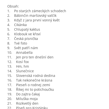
Obsah:
1. Po starých zámeckých schodech
2. Bábinčin maršovský valčík
3. Když z jara první vonný květ
4. Cikánka
5. Chlupatý kaktus
6. Klobouk ve křoví
7. Česká písnička
8. Tvé foto
9. Svět patří nám
10. Annabella
11. Jen pro ten dnešní den
12. Kosí fox
13. Hm, hm
14. Slunečnice
15. Slovenská rodná dedina
16. Tak nekonečne krásna
17. Pieseň o rodnej zemi
18. Říkej mi to potichoučku
19. Do zajtra čakaj
20. Miluška moja
21. Rozkvetlý den
22. Píseň pro Kristýnku