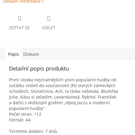
Detailní informace
ZEPTAT SE
SDÍLET
Popis
Diskuze
Detailní popis produktu
První stovka nejznámějších písní populární hudby od
začátku století do současnosti (Po starých zámeckých
schodech, Slunečnice, Ach, ta láska nebeská, Bludička
Julie, Kávu si osladím, Levandulová, Rybitví, František
a další) s vloženým grafem „Vývoj jazzu a moderní
populární hudby“
Počet stran: 112
Formát: A4
Termímn dodání: 7 dnů.