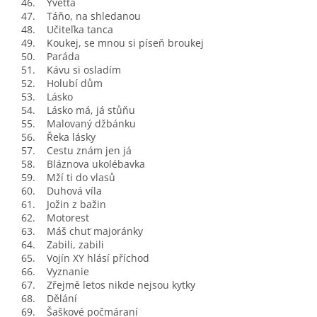
46. Yvetta
47. Táňo, na shledanou
48. Učiteľka tanca
49. Koukej, se mnou si píseň broukej
50. Paráda
51. Kávu si osladím
52. Holubí dům
53. Lásko
54. Lásko má, já stůňu
55. Malovaný džbánku
56. Řeka lásky
57. Cestu znám jen já
58. Bláznova ukolébavka
59. Mží ti do vlasů
60. Duhová víla
61. Jožin z bažin
62. Motorest
63. Máš chuť majoránky
64. Zabili, zabili
65. Vojín XY hlásí příchod
66. Vyznanie
67. Zřejmě letos nikde nejsou kytky
68. Dělání
69. Šaškové počmáraní