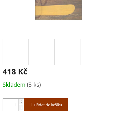
418 Kč
Měrná
Skladem
(3 ks)
cena:
Přidat do košíku