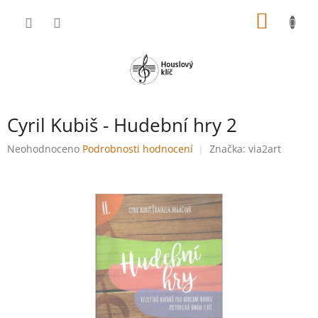
Přejít
NÁKUP
na
obsah
KOŠÍK
Cyril Kubiš - Hudební hry 2
Průměrné
Neohodnoceno
Podrobnosti hodnocení
Značka:
via2art
hodnocení
produktu
je
0,0
z
5
hvězdiček.