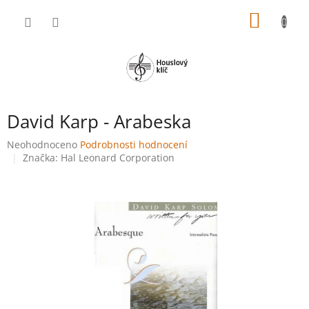
Přejít
NÁKUP
na
obsah
KOŠÍK
David Karp - Arabeska
Průměrné
Neohodnoceno
Podrobnosti hodnocení
hodnocení
Značka:
Hal Leonard Corporation
produktu
je
0,0
z
5
hvězdiček.