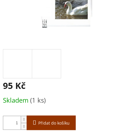
95 Kč
Měrná
Skladem
(1 ks)
cena:
Přidat do košíku