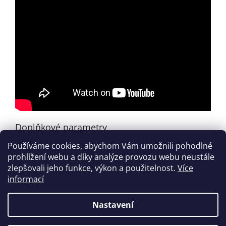
Doplňkové parametry
Používáme cookies, abychom Vám umožnili pohodlné
Kategorie
:
Zahraniční tituly
prohlížení webu a díky analýze provozu webu neustále
EAN
:
674398226320
zlepšovali jeho funkce, výkon a použitelnost.
Více
informací
Z
á
Nastavení
Vytvořil Shoptet
p
a