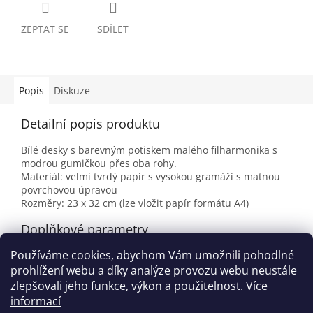
ZEPTAT SE
SDÍLET
Popis
Diskuze
Detailní popis produktu
Bílé desky s barevným potiskem malého filharmonika s
modrou gumičkou přes oba rohy.
Materiál: velmi tvrdý papír s vysokou gramáží s matnou
povrchovou úpravou
Rozměry: 23 x 32 cm (lze vložit papír formátu A4)
Doplňkové parametry
Používáme cookies, abychom Vám umožnili pohodlné
Kategorie
:
Pořadače na noty
prohlížení webu a díky analýze provozu webu neustále
EAN
:
9120016975138
zlepšovali jeho funkce, výkon a použitelnost.
Více
informací
Z