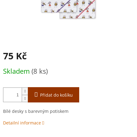
75 Kč
Měrná
Skladem
(8 ks)
cena:
Přidat do košíku
Bílé desky s barevným potiskem
Detailní informace