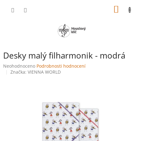
Přejít
NÁKUP
na
obsah
KOŠÍK
Desky malý filharmonik - modrá
Průměrné
Neohodnoceno
Podrobnosti hodnocení
hodnocení
Značka:
VIENNA WORLD
produktu
je
0,0
z
5
hvězdiček.