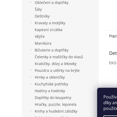
Oblečení a doplňky
Šály
Deštníky
Kravaty a motýlky
Kapesní zrcátka
Popi
Vějíře
Manikúra
Bižuterie a doplňky
Det
Čelenky a mašličky do vlasů
EKO 
Krabičky, dózy a lékovky
Pouzdra a utěrky na brýle
Hrnky a skleničky
Kuchyňské potřeby
Hodiny a hodinky
Použív
Doplňky do koupelny
díky a
Hračky, puzzle, leporela
použit
Knihy a hudební záložky