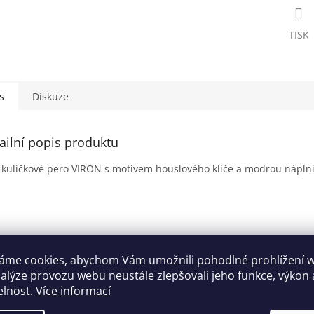
TISK
s
Diskuze
ailní popis produktu
kuličkové pero VIRON s motivem houslového klíče a modrou náplní
áme cookies, abychom Vám umožnili pohodlné prohlížení 
nalýze provozu webu neustále zlepšovali jeho funkce, výkon 
elnost.
Více informací