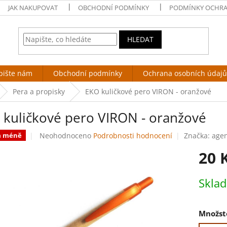
JAK NAKUPOVAT
OBCHODNÍ PODMÍNKY
PODMÍNKY OCHRA
HLEDAT
pište nám
Obchodní podmínky
Ochrana osobních údajů
Pera a propisky
EKO kuličkové pero VIRON - oranžové
 kuličkové pero VIRON - oranžové
Průměrné
Neohodnoceno
Podrobnosti hodnocení
Značka:
age
za méně
hodnocení
20 
produktu
je
0,0
Měrná
Skla
z
cena:
5
hvězdiček.
Množst