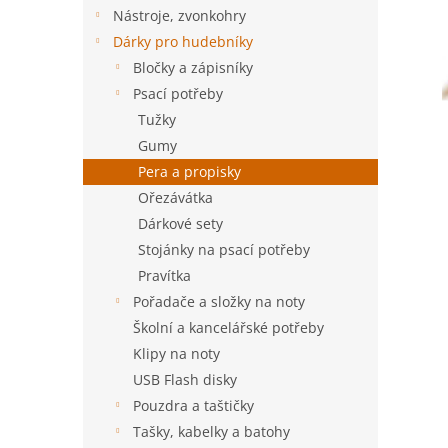
n
Nástroje, zvonkohry
e
Dárky pro hudebníky
l
Bločky a zápisníky
Psací potřeby
Tužky
Gumy
Pera a propisky
Ořezávátka
Dárkové sety
Stojánky na psací potřeby
Pravítka
Pořadače a složky na noty
Školní a kancelářské potřeby
Klipy na noty
USB Flash disky
Pouzdra a taštičky
Tašky, kabelky a batohy