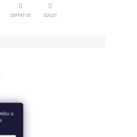
ZEPTAT SE
SDÍLET
.
webu a
a