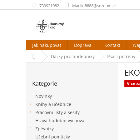
Přejít
739921082
Martin8888@seznam.cz
na
obsah
Jak nakupovat
Doprava
Kontakt
Na
Domů
Dárky pro hudebníky
Psací potřeby
P
EKO
o
Přeskočit
s
Kategorie
kategorie
Více 
t
r
Novinky
a
Knihy a učebnice
n
Pracovní listy a sešity
n
í
Hravá hudební výchova
p
Zpěvníky
a
Učební pomůcky