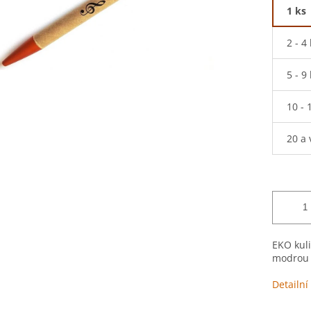
1 ks
2 - 4
5 - 9
10 - 
20 a 
EKO kul
modrou 
Detailní