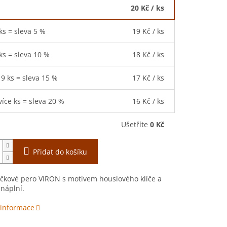
20 Kč
/ ks
 ks = sleva 5 %
19 Kč
/ ks
 ks = sleva 10 %
18 Kč
/ ks
19 ks = sleva 15 %
17 Kč
/ ks
více ks = sleva 20 %
16 Kč
/ ks
Ušetříte
0 Kč
Přidat do košíku
ičkové pero VIRON s motivem houslového klíče a
náplní.
 informace