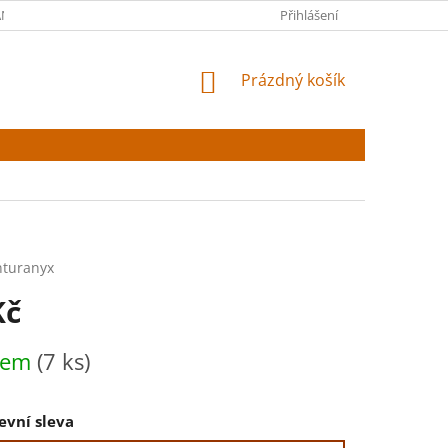
NY OSOBNÍCH ÚDAJŮ
Přihlášení
NÁKUPNÍ
Prázdný košík
KOŠÍK
nturanyx
Kč
dem
(7 ks)
evní sleva