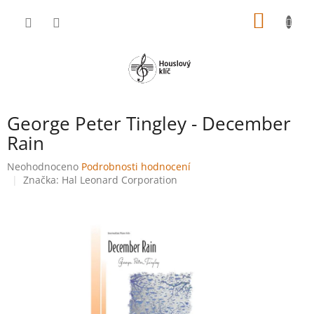
Přejít
NÁKUP
na
obsah
KOŠÍK
George Peter Tingley - December
Rain
Průměrné
Neohodnoceno
Podrobnosti hodnocení
hodnocení
Značka:
Hal Leonard Corporation
produktu
je
0,0
z
5
hvězdiček.