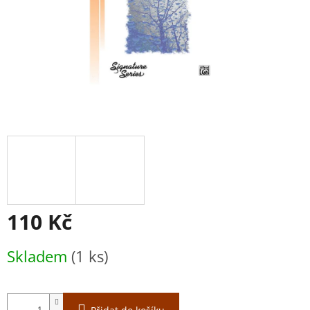
110 Kč
Měrná
Skladem
(1 ks)
cena: