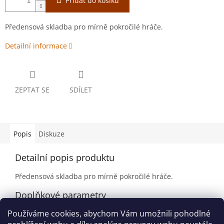
Přidat do košíku
Předensová skladba pro mírně pokročilé hráče.
Detailní informace
ZEPTAT SE
SDÍLET
Popis
Diskuze
Detailní popis produktu
Předensová skladba pro mírně pokročilé hráče.
Doplňkové parametry
Používáme cookies, abychom Vám umožnili pohodlné
Kategorie
:
Zahraniční tituly