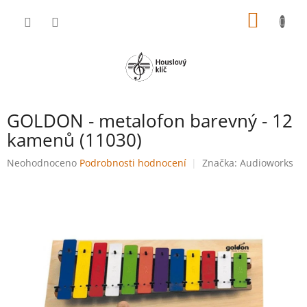
Přejít
NÁKUP
na
obsah
KOŠÍK
GOLDON - metalofon barevný - 12
kamenů (11030)
Průměrné
Neohodnoceno
Podrobnosti hodnocení
Značka:
Audioworks
hodnocení
produktu
je
0,0
z
5
hvězdiček.