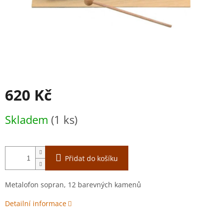
620 Kč
Měrná
Skladem
(1 ks)
cena:
Přidat do košíku
Metalofon sopran, 12 barevných kamenů
Detailní informace