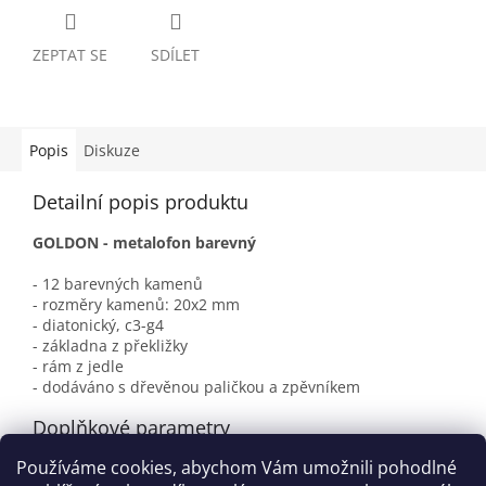
ZEPTAT SE
SDÍLET
Popis
Diskuze
Detailní popis produktu
GOLDON - metalofon barevný
- 12 barevných kamenů
- rozměry kamenů: 20x2 mm
- diatonický, c3-g4
- základna z překližky
- rám z jedle
- dodáváno s dřevěnou paličkou a zpěvníkem
Doplňkové parametry
Používáme cookies, abychom Vám umožnili pohodlné
Kategorie
:
Metalofony