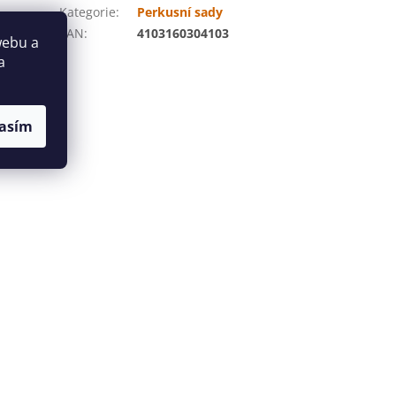
Kategorie
:
Perkusní sady
EAN
:
4103160304103
webu a
a
asím