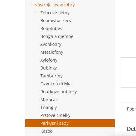
n
Nástroje, zvonkohry
e
Zobcové flétny
l
Boomwhackers
Bobotubes
Bonga a djembe
Zvonkohry
Metalofony
Xylofony
Bubínky
Tamburíny
Ozvučná dřívka
Rourkové bubínky
Maracas
Triangly
Popi
Prstové činelky
Perkusní sady
Det
Kazoo