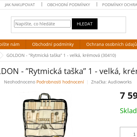
JAK NAKUPOVAT
OBCHODNÍ PODMÍNKY
PODMÍNKY OCHRA
HLEDAT
pište nám
Obchodní podmínky
Ochrana osobních údajů
GOLDON - ”Rytmická taška” 1 - velká, krémová (30410)
DON - ”Rytmická taška” 1 - velká, kr
Průměrné
Neohodnoceno
Podrobnosti hodnocení
Značka:
Audioworks
hodnocení
7 5
produktu
je
0,0
Měrná
Skla
z
cena:
5
hvězdiček.