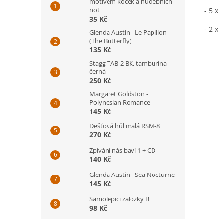
motivem koček a hudebních
not
- 5 
35 Kč
- 2 
Glenda Austin - Le Papillon
(The Butterfly)
135 Kč
Stagg TAB-2 BK, tamburína
černá
250 Kč
Margaret Goldston -
Polynesian Romance
145 Kč
Dešťová hůl malá RSM-8
270 Kč
Zpívání nás baví 1 + CD
140 Kč
Glenda Austin - Sea Nocturne
145 Kč
Samolepící záložky B
98 Kč