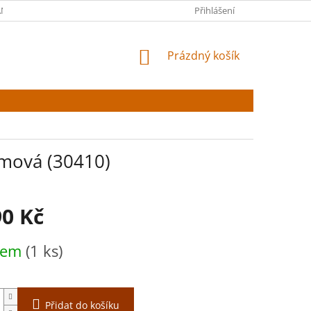
NY OSOBNÍCH ÚDAJŮ
Přihlášení
NÁKUPNÍ
Prázdný košík
KOŠÍK
émová (30410)
90 Kč
dem
(1 ks)
Přidat do košíku