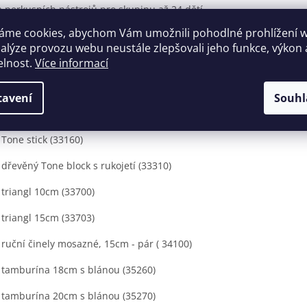
 perkusních nástrojů pro skupinu až 24 dětí.
áme cookies, abychom Vám umožnili pohodlné prohlížení 
a obsahuje:
nalýze provozu webu neustále zlepšovali jeho funkce, výkon 
x ozvučná dřívka 18 x 200mm - pár (33010)
elnost.
Více informací
x Tone block malý (33100)
tavení
Souhl
x Tone block velký (33110)
x Tone stick (33160)
x dřevěný Tone block s rukojetí (33310)
x triangl 10cm (33700)
x triangl 15cm (33703)
x ruční činely mosazné, 15cm - pár ( 34100)
x tamburína 18cm s blánou (35260)
x tamburína 20cm s blánou (35270)