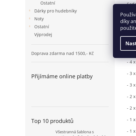
Ostatní
Sada
Dárky pro hudebníky
Použív
Sad
Noty
díky a
Ostatní
- 5 
použit
Výprodej
- 1 
Nas
- 1 
Doprava zdarma nad 1500,- Kč
- 4 
- 3 
Přijímáme online platby
- 3 
- 2 
- 2 
- 1 
Top 10 produktů
- 1 
Všestranná šablona s