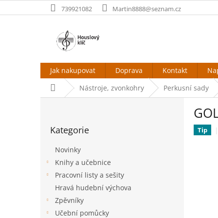
Přejít
739921082
Martin8888@seznam.cz
na
obsah
Jak nakupovat
Doprava
Kontakt
Na
Domů
Nástroje, zvonkohry
Perkusní sady
P
GOL
o
Přeskočit
s
Kategorie
kategorie
Tip
t
r
Novinky
a
Knihy a učebnice
n
Pracovní listy a sešity
n
í
Hravá hudební výchova
p
Zpěvníky
a
Učební pomůcky